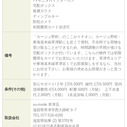
TVモニタ付インターホン
宅配ボックス
複層ガラス
ディンプルキー
防犯カメラ
初期費用カード決済可
「カージュ野村」のここがイチオシ。カージュ野村：
東海道本線草津駅にも近くて便利。不在時でも荷物を
受け取ることができるため、時間調整の手間が省ける
宅配ボックスが付いています。こちらの物件では初期
備考
費用をカードでお支払いいただけます。草津市エリア
や東海道本線草津近くでお部屋探しをするなら、当社
にお任せ下さい。お客様の求めるお部屋がきっと見つ
かります。
安心サポート/２年:1万6,500円 鍵代:1万6,500円 室内
条件(その他)
清掃費用:4万4,000円 町費:600円（月額） 上下水道
代:2,800円（月額） 1名追加毎:2,000円（月額）
su-mode 草津店
滋賀県草津市西大路町９-7
TEL:077-516-4185
取扱会社
滋賀県知事 (2) 第3701号
(公社)全日本不動産協会会員