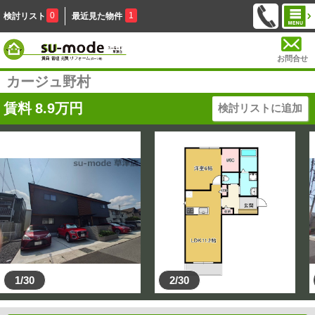
0
1
検討リスト
最近見た物件
お問合せ
カージュ野村
賃料
8.9
万円
検討リストに追加
1/30
2/30