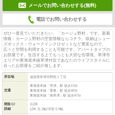
メールでお問い合わせする(無料)
電話でお問い合わせする
ぜひ一度見ていただきたい、「カージュ野村」です。新着
情報：カージュ野村の空室情報ならコチラ。収納はシュー
ズボックス・ウォークインクロゼットなど豊富なので、
広々と空間を利用することも可能です。アパートタイプの
お部屋です。生活する上でもっとも大切な住環境。草津市
エリアや東海道本線草津付近であなたのライフスタイルに
合ったお部屋をご紹介致します。
所在地
滋賀県
草津市
野村
１丁目
東海道本線
「
草津
」駅 徒歩13分
交通
東海道本線
「
栗東
」駅 徒歩40分
東海道本線
「
南草津
」駅 徒歩47分
間取り/
1LDK
詳細
LDK 11.2帖
/
洋室 6.0帖