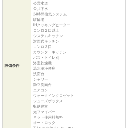
公営水道
公共下水
24時間換気システム
駐輪場
IHクッキングヒーター
コンロ２口以上
システムキッチン
対面式キッチン
コンロ３口
カウンターキッチン
バス・トイレ別
浴室乾燥機
設備条件
温水洗浄便座
洗面台
シャワー
独立洗面台
エアコン
ウォークインクロゼット
シューズボックス
収納豊富
光ファイバー
ネット使用料無料
オートロック