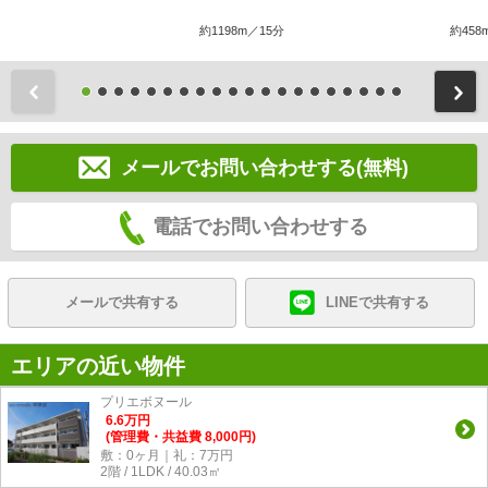
約1198m／15分
約458
前
メールでお問い合わせする(無料)
電話でお問い合わせする
メールで共有する
LINEで共有する
エリアの近い物件
プリエボヌール
6.6
万
円
(管理費・共益費 8,000円)
敷：0ヶ月｜礼：7万円
2階 / 1LDK / 40.03㎡