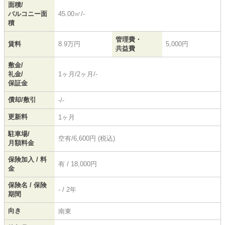
面積/
バルコニー面
45.00㎡/-
積
管理費・
賃料
8.9万円
5,000円
共益費
敷金/
礼金/
1ヶ月/2ヶ月/-
保証金
償却/敷引
-/-
更新料
1ヶ月
駐車場/
空有/6,600円 (税込)
月額料金
保険加入 / 料
有 / 18,000円
金
保険名 / 保険
- / 2年
期間
向き
南東