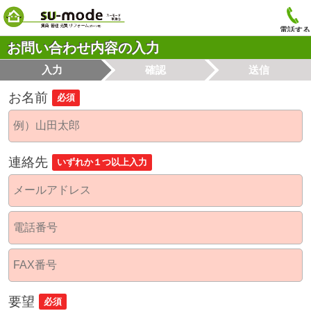
電話する
お問い合わせ内容の入力
入力
確認
送信
お名前
必須
連絡先
いずれか１つ以上入力
要望
必須