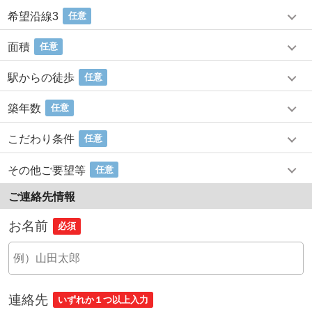
希望沿線3
任意
面積
任意
駅からの徒歩
任意
築年数
任意
こだわり条件
任意
その他ご要望等
任意
ご連絡先情報
お名前
必須
連絡先
いずれか１つ以上入力