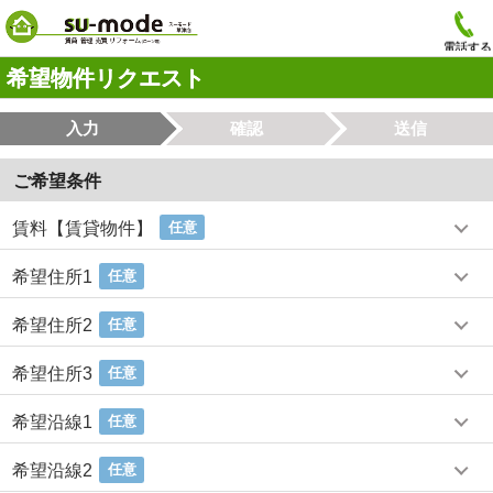
電話する
希望物件リクエスト
入力
確認
送信
ご希望条件
賃料【賃貸物件】
任意
希望住所1
任意
希望住所2
任意
希望住所3
任意
希望沿線1
任意
希望沿線2
任意