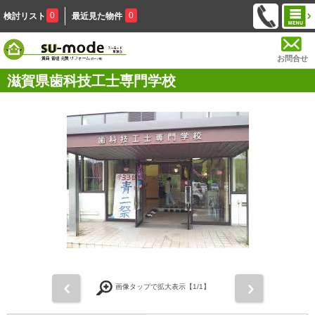
0
0
検討リスト
最近見た物件
お問合せ
滋賀県歯科技工士専門学校
前
次
画像タップで拡大表示【
1
/1】