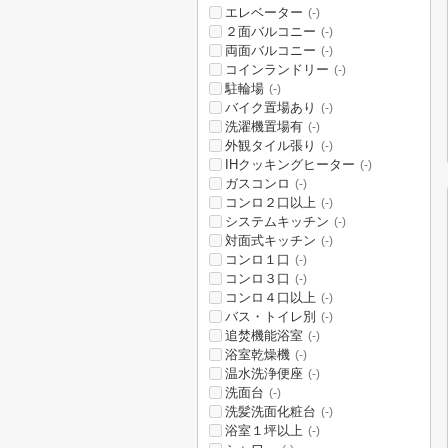
エレベーター
(-)
２面バルコニー
(-)
両面バルコニー
(-)
コインランドリー
(-)
駐輪場
(-)
バイク置場あり
(-)
洗濯機置場有
(-)
外観タイル張り
(-)
IHクッキングヒーター
(-)
ガスコンロ
(-)
コンロ２口以上
(-)
システムキッチン
(-)
対面式キッチン
(-)
コンロ１口
(-)
コンロ３口
(-)
コンロ４口以上
(-)
バス・トイレ別
(-)
追焚機能浴室
(-)
浴室乾燥機
(-)
温水洗浄便座
(-)
洗面台
(-)
洗髪洗面化粧台
(-)
浴室１坪以上
(-)