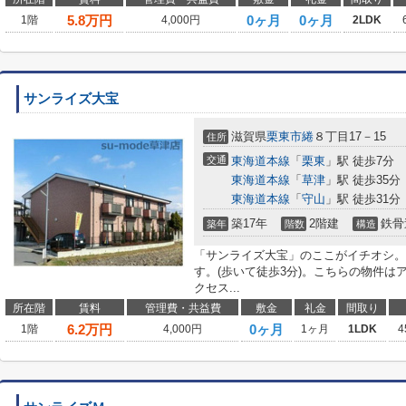
5.8
万円
0ヶ月
0ヶ月
1階
4,000円
2LDK
サンライズ大宝
滋賀県
栗東市
綣
８丁目17－15
住所
交通
東海道本線
「
栗東
」駅 徒歩7分
東海道本線
「
草津
」駅 徒歩35分
東海道本線
「
守山
」駅 徒歩31分
築17年
2階建
鉄骨
築年
階数
構造
「サンライズ大宝」のここがイチオシ。
す。(歩いて徒歩3分)。こちらの物件は
クセス...
所在階
賃料
管理費・共益費
敷金
礼金
間取り
6.2
万円
0ヶ月
1階
4,000円
1ヶ月
1LDK
4