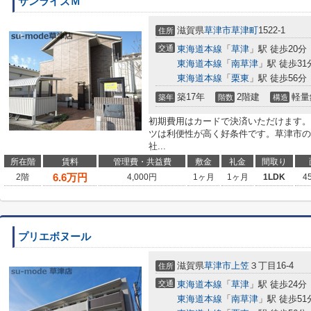
サンライズＭ
滋賀県
草津市
草津町
1522-1
住所
交通
東海道本線
「
草津
」駅 徒歩20分
東海道本線
「
南草津
」駅 徒歩31
東海道本線
「
栗東
」駅 徒歩56分
築17年
2階建
軽量
築年
階数
構造
初期費用はカードで決済いただけます。
ツは利便性が高く好条件です。草津市の
社...
所在階
賃料
管理費・共益費
敷金
礼金
間取り
6.6
万円
2階
4,000円
1ヶ月
1ヶ月
1LDK
4
プリエボヌール
滋賀県
草津市
上笠
３丁目16-4
住所
交通
東海道本線
「
草津
」駅 徒歩24分
東海道本線
「
南草津
」駅 徒歩51