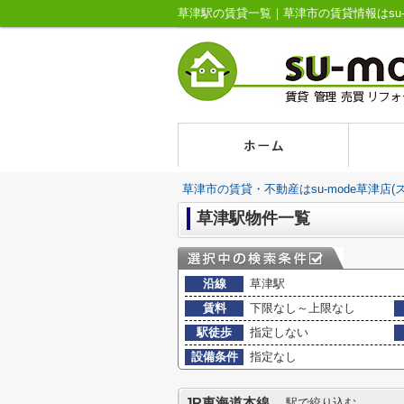
草津駅の賃貸一覧｜草津市の賃貸情報はsu-m
草津市の賃貸・不動産はsu-mode草津店(
草津駅物件一覧
沿線
草津駅
賃料
下限なし～上限なし
駅徒歩
指定しない
設備条件
指定なし
JR東海道本線
駅で絞り込む