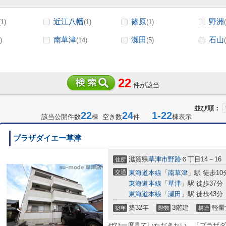
近江八幡
篠原
野洲
(1)
(1)
(1)
南草津
瀬田
石山
)
(14)
(5)
22
件が該当
並び順：
22
24
1-22
該当公開件数
棟 空き数
件
棟表示
プラザダイエー草津
滋賀県
草津市
野路
６丁目14－16
住所
交通
東海道本線
「
南草津
」駅 徒歩10
東海道本線
「
草津
」駅 徒歩37分
東海道本線
「
瀬田
」駅 徒歩43分
築32年
3階建
軽量
築年
階数
構造
ぜひ一度見ていただきたい、「プラザ