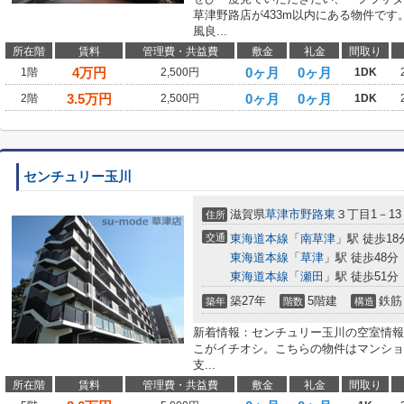
草津野路店が433m以内にある物件で
風良...
所在階
賃料
管理費・共益費
敷金
礼金
間取り
4
万円
0ヶ月
0ヶ月
1階
2,500円
1DK
3.5
万円
0ヶ月
0ヶ月
2階
2,500円
1DK
センチュリー玉川
滋賀県
草津市
野路東
３丁目1－13
住所
交通
東海道本線
「
南草津
」駅 徒歩18
東海道本線
「
草津
」駅 徒歩48分
東海道本線
「
瀬田
」駅 徒歩51分
築27年
5階建
鉄筋
築年
階数
構造
新着情報：センチュリー玉川の空室情報
こがイチオシ。こちらの物件はマンショ
支...
所在階
賃料
管理費・共益費
敷金
礼金
間取り