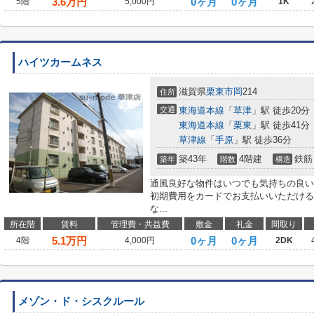
3.6
万円
0ヶ月
0ヶ月
5階
5,000円
1K
ハイツカームネス
滋賀県
栗東市
岡
214
住所
交通
東海道本線
「
草津
」駅 徒歩20分
東海道本線
「
栗東
」駅 徒歩41分
草津線
「
手原
」駅 徒歩36分
築43年
4階建
鉄筋
築年
階数
構造
通風良好な物件はいつでも気持ちの良い
初期費用をカードでお支払いいただける
な...
所在階
賃料
管理費・共益費
敷金
礼金
間取り
5.1
万円
0ヶ月
0ヶ月
4階
4,000円
2DK
メゾン・ド・シスクルール