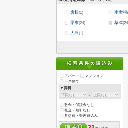
彦根
南彦根
(1)
栗東
草津
(24)
(24
大津
(1)
アパート
マンション
一戸建て
▼賃料
～
敷金・保証金なし
礼金・敷引なし
共益費・管理費込み
22