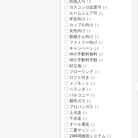
外国人可
(-)
ガスコンロ設置可
(-)
ルームシェア可
(-)
学生向け
(-)
カップル向け
(-)
女性向け
(-)
新婚さん向け
(-)
ファミリー向け
(-)
キャンペーン
(-)
仲介手数料無料
(-)
仲介手数料半額
(-)
好立地
(-)
フローリング
(-)
ロフト付き
(-)
メゾネット
(-)
ベランダ
(-)
バルコニー
(-)
都市ガス
(-)
プロパンガス
(-)
上水道
(-)
下水道
(-)
オール電化
(-)
二重サッシ
(-)
24時間換気システム
(-)