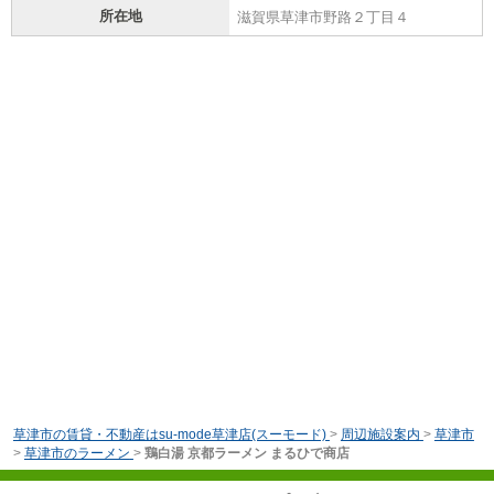
所在地
滋賀県草津市野路２丁目４
草津市の賃貸・不動産はsu-mode草津店(スーモード)
>
周辺施設案内
>
草津市
>
草津市のラーメン
>
鶏白湯 京都ラーメン まるひで商店