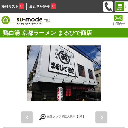
0
0
検討リスト
最近見た物件
お問合せ
鶏白湯 京都ラーメン まるひで商店
前
次
画像タップで拡大表示【
1
/1】