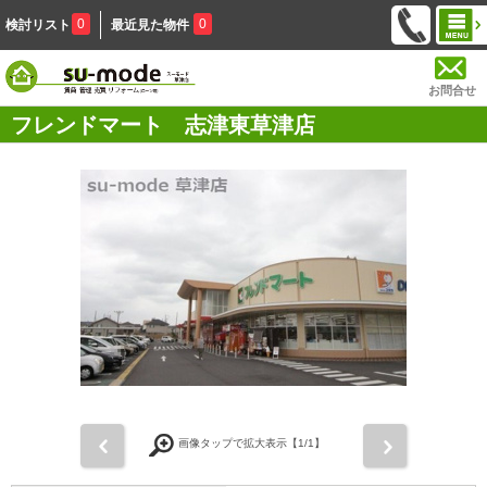
0
0
検討リスト
最近見た物件
お問合せ
フレンドマート 志津東草津店
前
次
画像タップで拡大表示【
1
/1】