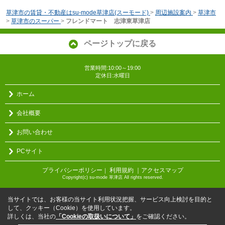
草津市の賃貸・不動産はsu-mode草津店(スーモード)
>
周辺施設案内
>
草津市
>
草津市のスーパー
>
フレンドマート 志津東草津店
ページトップに戻る
営業時間:10:00～19:00
定休日:水曜日
ホーム
会社概要
お問い合わせ
PCサイト
プライバシーポリシー
利用規約
｜アクセスマップ
｜
Copyright(c) su-mode 草津店 All rights reserved.
当サイトでは、お客様の当サイト利用状況把握、サービス向上検討を目的と
して、クッキー（Cookie）を使用しています。
詳しくは、当社の
「Cookieの取扱いについて」
をご確認ください。