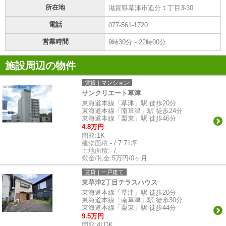
所在地
滋賀県草津市追分１丁目3-30
電話
077-561-1720
営業時間
9時30分～22時00分
施設周辺の物件
賃貸｜マンション
サンクリエート草津
東海道本線「草津」駅 徒歩20分
東海道本線「南草津」駅 徒歩24分
東海道本線「栗東」駅 徒歩46分
4.8万円
間取:
1K
建物面積:
- / 7.71坪
土地面積:
- / -
敷金/礼金:
5万円/0ヶ月
賃貸｜一戸建て
東草津2丁目テラスハウス
東海道本線「草津」駅 徒歩20分
東海道本線「南草津」駅 徒歩30分
東海道本線「栗東」駅 徒歩44分
9.5万円
間取:
4LDK