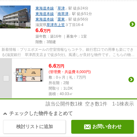
東海道本線
「
草津
」駅 徒歩24分
東海道本線
「
南草津
」駅 徒歩51分
東海道本線
「
栗東
」駅 徒歩56分
滋賀県
草津市
上笠
３丁目16-4
6.6
万円
築年数：築16年 ｜募集中：
1室
階数：3階建
新着情報：プリエボヌールの空室情報ならコチラ。銀行窓口での用事も楽にでき
る(滋賀銀行 草津西支店まで徒歩5分)。風通しが良好な物件です。こちらの物件
では初期費用をカードでお支...
6.6
万
円
(管理費・共益費 8,000円)
敷：0ヶ月｜礼：7万円
所在階：2階
間取り：1LDK
面積：40.03㎡
該当公開件数
1
棟 空き数
1
件
1-1
棟表示
チェックした物件をまとめて
検討リストに追加
お問い合わせ