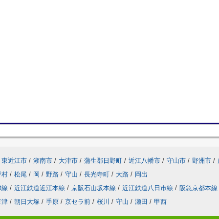
東近江市
/
湖南市
/
大津市
/
蒲生郡日野町
/
近江八幡市
/
守山市
/
野洲市
/
野村
/
松尾
/
岡
/
野路
/
守山
/
長光寺町
/
大路
/
岡出
津線
/
近江鉄道近江本線
/
京阪石山坂本線
/
近江鉄道八日市線
/
阪急京都本線
草津
/
朝日大塚
/
手原
/
京セラ前
/
桜川
/
守山
/
瀬田
/
甲西