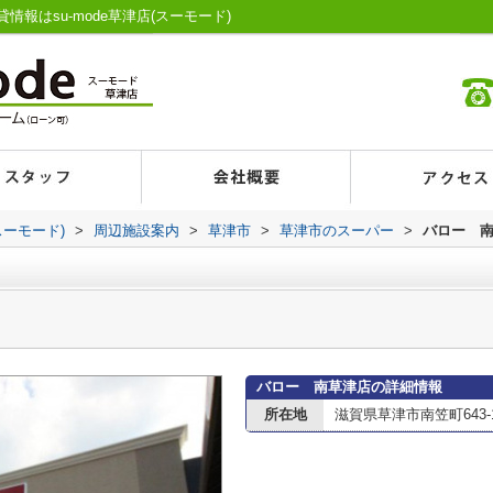
報はsu-mode草津店(スーモード)
スーモード)
>
周辺施設案内
>
草津市
>
草津市のスーパー
>
バロー 
バロー 南草津店の詳細情報
所在地
滋賀県草津市南笠町643-