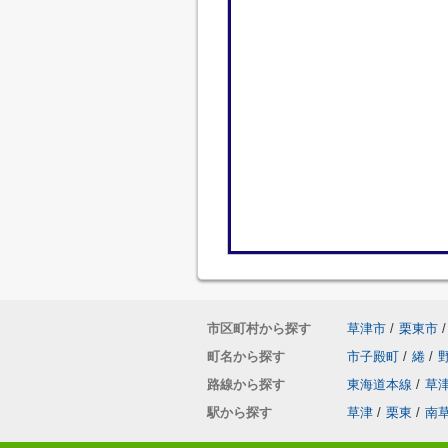
市区町村から探す
草津市
/
栗東市
/
町名から探す
市子殿町
/
綣
/
路線から探す
東海道本線
/
草
駅から探す
草津
/
栗東
/
南