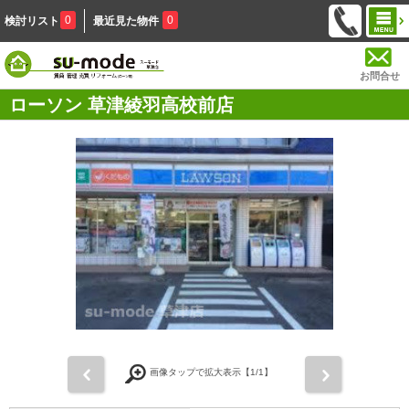
0
0
検討リスト
最近見た物件
お問合せ
ローソン 草津綾羽高校前店
前
次
画像タップで拡大表示【
1
/1】