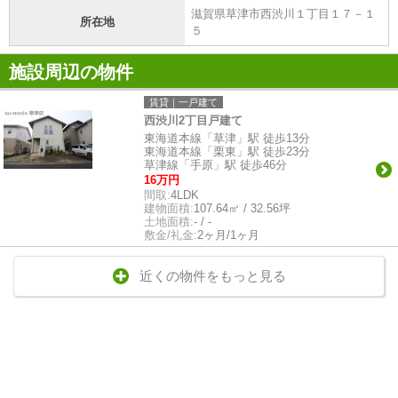
滋賀県草津市西渋川１丁目１７－１
所在地
５
施設周辺の物件
賃貸｜一戸建て
西渋川2丁目戸建て
東海道本線「草津」駅 徒歩13分
東海道本線「栗東」駅 徒歩23分
草津線「手原」駅 徒歩46分
16万円
間取:
4LDK
建物面積:
107.64㎡ / 32.56坪
土地面積:
- / -
敷金/礼金:
2ヶ月/1ヶ月
近くの物件をもっと見る