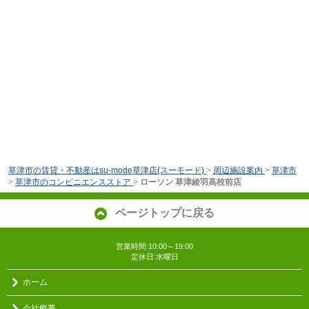
草津市の賃貸・不動産はsu-mode草津店(スーモード)
>
周辺施設案内
>
草津市
>
草津市のコンビニエンスストア
>
ローソン 草津綾羽高校前店
ページトップに戻る
営業時間:10:00～19:00
定休日:水曜日
ホーム
会社概要