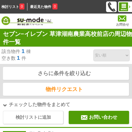
0
0
検討リスト
最近見た物件
お問合せ
セブン−イレブン 草津湖南農業高校前店の周辺物
件一覧
1
該当物件
棟
1
空き数
件
さらに条件を絞り込む
物件リクエスト
チェックした物件をまとめて
検討リストに追加
お問い合わせ