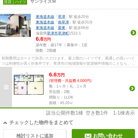
サンライズＭ
賃貸｜ハイツ
東海道本線
「
草津
」駅 徒歩20分
東海道本線
「
南草津
」駅 徒歩31分
東海道本線
「
栗東
」駅 徒歩56分
滋賀県
草津市
草津町
1522-1
6.6
万円
築年数：築17年 ｜募集中：
1室
階数：2階建
初期費用はカードで決済いただけます。最上階のハイツです。風通しの良いハイ
ツは利便性が高く好条件です。草津市の地域情報や賃貸物件情報のことなら、当
社にお任せ下さい。当社は地...
6.6
万
円
(管理費・共益費 4,000円)
敷：1ヶ月｜礼：1ヶ月
所在階：2階
間取り：1LDK
面積：45.20㎡
該当公開件数
1
棟 空き数
1
件
1-1
棟表示
チェックした物件をまとめて
検討リストに追加
お問い合わせ