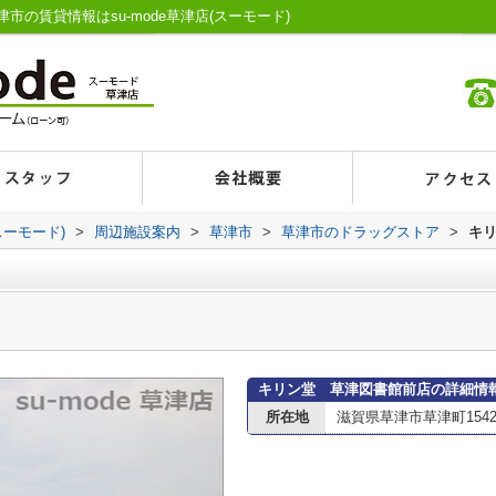
の賃貸情報はsu-mode草津店(スーモード)
スーモード)
>
周辺施設案内
>
草津市
>
草津市のドラッグストア
>
キ
キリン堂 草津図書館前店の詳細情
所在地
滋賀県草津市草津町154