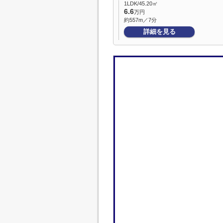
1LDK/45.20㎡
6.6
万円
約557m／7分
詳細を見る