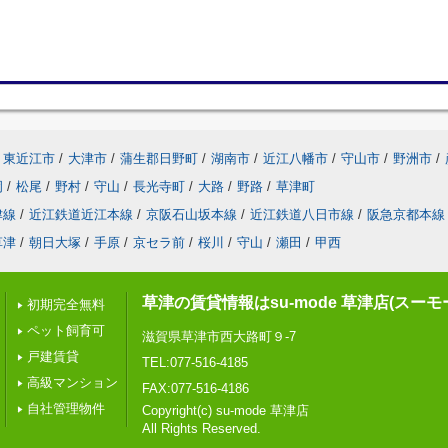
東近江市
/
大津市
/
蒲生郡日野町
/
湖南市
/
近江八幡市
/
守山市
/
野洲市
/
岡
/
松尾
/
野村
/
守山
/
長光寺町
/
大路
/
野路
/
草津町
津線
/
近江鉄道近江本線
/
京阪石山坂本線
/
近江鉄道八日市線
/
阪急京都本線
草津
/
朝日大塚
/
手原
/
京セラ前
/
桜川
/
守山
/
瀬田
/
甲西
草津の賃貸情報はsu-mode 草津店(スー
初期完全無料
ペット飼育可
滋賀県草津市西大路町９-7
戸建賃貸
TEL:077-516-4185
高級マンション
FAX:077-516-4186
自社管理物件
Copyright(c) su-mode 草津店
All Rights Reserved.