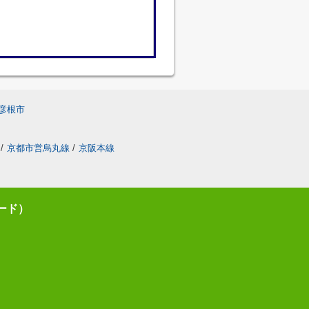
彦根市
/
京都市営烏丸線
/
京阪本線
モード）