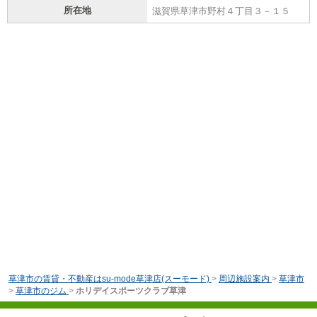
所在地
滋賀県草津市野村４丁目３－１５
草津市の賃貸・不動産はsu-mode草津店(スーモード)
>
周辺施設案内
>
草津市
>
草津市のジム
>
ホリデイスポーツクラブ草津