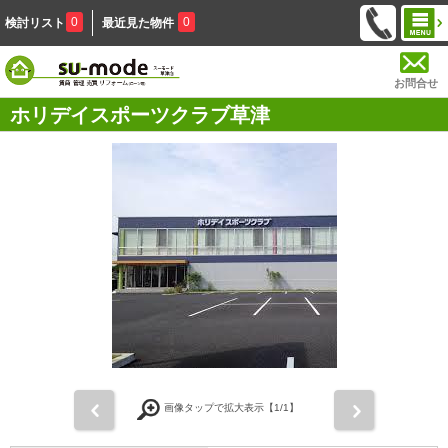
0
0
検討リスト
最近見た物件
お問合せ
ホリデイスポーツクラブ草津
前
次
画像タップで拡大表示【
1
/1】