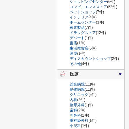
ショッピングセンター
(6件)
コンビニエンスストア
(52件)
ペットショップ
(7件)
インテリア
(4件)
ホームセンター
(3件)
家電製品
(7件)
ドラッグストア
(12件)
デパート
(1件)
書店
(1件)
生活雑貨店
(5件)
酒屋
(1件)
ディスカウントショップ
(2件)
その他
(4件)
医療
総合病院
(11件)
動物病院
(11件)
クリニック
(5件)
内科
(2件)
整形外科
(1件)
歯科
(2件)
耳鼻科
(1件)
脳神経外科
(1件)
小児科
(1件)