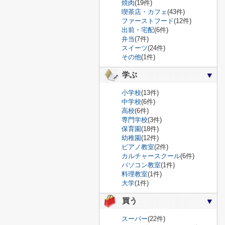
焼肉
(19件)
喫茶店・カフェ
(43件)
ファーストフード
(12件)
出前・宅配
(6件)
弁当
(7件)
スイーツ
(24件)
その他
(1件)
学ぶ
小学校
(13件)
中学校
(6件)
高校
(6件)
専門学校
(3件)
保育園
(18件)
幼稚園
(12件)
ピアノ教室
(2件)
カルチャースクール
(6件)
パソコン教室
(1件)
料理教室
(1件)
大学
(1件)
買う
スーパー
(22件)