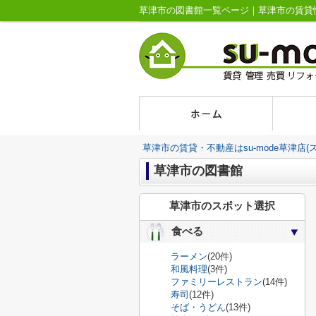
草津市の図書館一覧ページ｜草津市の賃貸情報
草津市の賃貸・不動産はsu-mode草津店(
草津市の図書館
草津市のスポット選択
食べる
ラーメン
(20件)
和風料理
(3件)
ファミリーレストラン
(14件)
寿司
(12件)
そば・うどん
(13件)