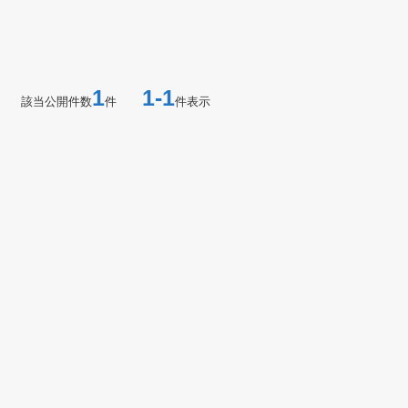
1
1-1
該当公開件数
件
件表示