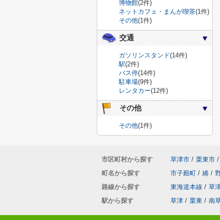
博物館
(2件)
ネットカフェ・まんが喫茶
(1件)
その他
(1件)
交通
ガソリンスタンド
(14件)
駅
(2件)
バス停
(14件)
駐車場
(9件)
レンタカー
(12件)
その他
その他
(1件)
市区町村から探す
草津市
/
栗東市
/
町名から探す
市子殿町
/
綣
/
路線から探す
東海道本線
/
草
駅から探す
草津
/
栗東
/
南