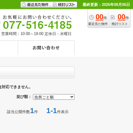
最終更新：2026年08月06日
00
00
件
件
最近見た物件
検討リスト
営業時間：10:00～19:00
定休日：水曜日
は対応できません。
並び順：
1
1-1
該当公開件数
件
件表示