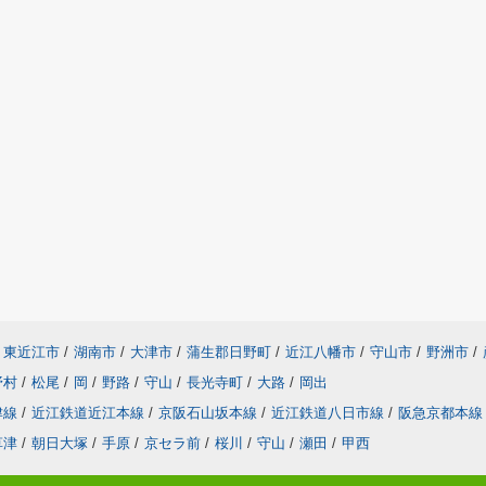
東近江市
/
湖南市
/
大津市
/
蒲生郡日野町
/
近江八幡市
/
守山市
/
野洲市
/
野村
/
松尾
/
岡
/
野路
/
守山
/
長光寺町
/
大路
/
岡出
津線
/
近江鉄道近江本線
/
京阪石山坂本線
/
近江鉄道八日市線
/
阪急京都本線
草津
/
朝日大塚
/
手原
/
京セラ前
/
桜川
/
守山
/
瀬田
/
甲西