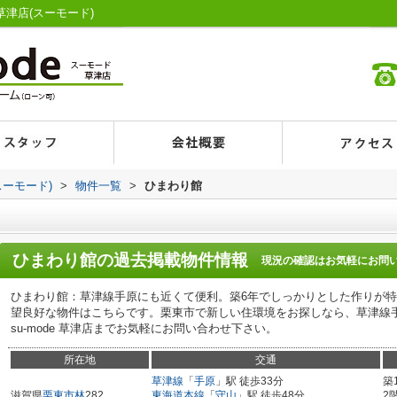
草津店(スーモード)
スーモード)
>
物件一覧
>
ひまわり館
ひまわり館
の過去掲載物件情報
現況の確認はお気軽にお問
ひまわり館：草津線手原にも近くて便利。築6年でしっかりとした作りが
望良好な物件はこちらです。栗東市で新しい住環境をお探しなら、草津線
su-mode 草津店までお気軽にお問い合わせ下さい。
所在地
交通
草津線
「
手原
」駅 徒歩33分
築
滋賀県
栗東市
林
282
東海道本線
「
守山
」駅 徒歩48分
2