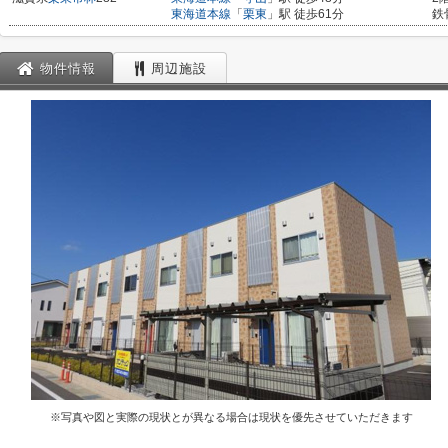
東海道本線
「
栗東
」駅 徒歩61分
鉄
物件情報
周辺施設
※写真や図と実際の現状とが異なる場合は現状を優先させていただきます