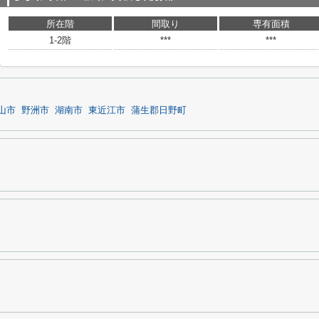
所在階
間取り
専有面積
1-2階
***
***
山市
野洲市
湖南市
東近江市
蒲生郡日野町