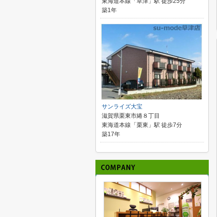
東海道本線「草津」駅 徒歩25分
築1年
サンライズ大宝
滋賀県栗東市綣８丁目
東海道本線「栗東」駅 徒歩7分
築17年