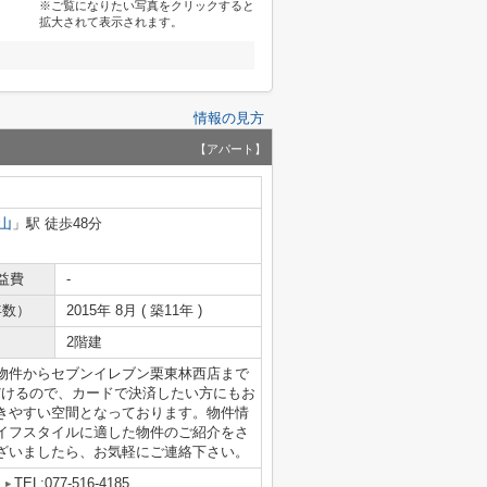
※ご覧になりたい写真をクリックすると
拡大されて表示されます。
情報の見方
【アパート】
山
」駅 徒歩48分
益費
-
年数）
2015年 8月 ( 築11年 )
2階建
物件からセブンイレブン栗東林西店まで
だけるので、カードで決済したい方にもお
きやすい空間となっております。物件情
イフスタイルに適した物件のご紹介をさ
ざいましたら、お気軽にご連絡下さい。
TEL:077-516-4185