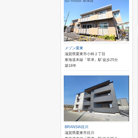
メゾン栗東
滋賀県栗東市小柿２丁目
東海道本線「草津」駅 徒歩25分
築18年
BRANSIA目川
滋賀県栗東市目川