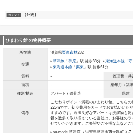
【外観】
コメント
ひまわり館
の物件概要
所在地
滋賀県
栗東市
林
282
草津線
「
手原
」駅 徒歩33分
東海道本線
「
守
交通
東海道本線
「
栗東
」駅 徒歩61分
賃料
-
管理費・共
面積
-
築年月（築
種別/構造
アパート / 鉄骨造
階建
こだわりポイント満載のひまわり館。こちらの
225mです。初期費用をカードでお支払いいた
備考
すすめです。通風良好なアパートは洗濯物も乾
報を数多く取り揃えている当社は、お客様のラ
せていただきます。ご要望やご不明な点などご
su-mode 草津店
滋賀県草津市西大路町９-7