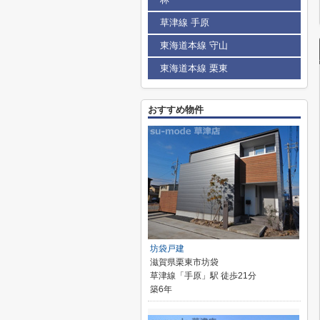
草津線 手原
東海道本線 守山
東海道本線 栗東
おすすめ物件
坊袋戸建
滋賀県栗東市坊袋
草津線「手原」駅 徒歩21分
築6年