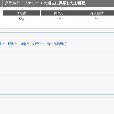
クラルテ・ファミーユ
の過去に掲載したお部屋
所在階
間取り
専有面積
5階
***
***
山市
野洲市
湖南市
東近江市
蒲生郡日野町