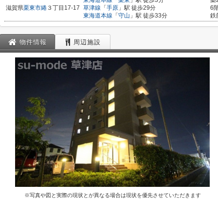
東海道本線
「
栗東
」駅 徒歩3分
築
滋賀県
栗東市
綣
３丁目17-17
草津線
「
手原
」駅 徒歩29分
6
東海道本線
「
守山
」駅 徒歩33分
鉄
物件情報
周辺施設
※写真や図と実際の現状とが異なる場合は現状を優先させていただきます