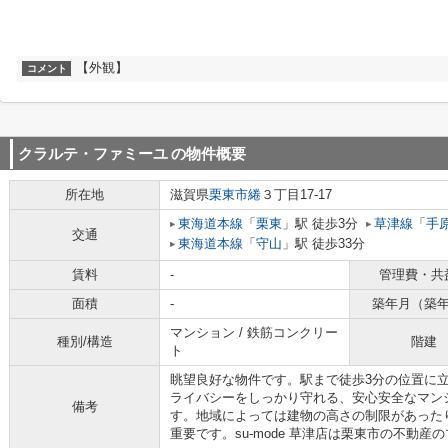
【外観】
コメント
クラルテ・ファミーユ
の物件概要
所在地
滋賀県
栗東市
綣
３丁目17-17
東海道本線
「
栗東
」駅 徒歩3分
草津線
「
手
交通
東海道本線
「
守山
」駅 徒歩33分
賃料
-
管理費・共
面積
-
築年月（築
マンション / 鉄筋コンクリー
種別/構造
階建
ト
眺望良好な物件です。駅まで徒歩3分の位置に
ライバシーをしっかり守れる、安心安全なマン
備考
す。地域によっては建物の高さの制限があった
重要です。su-mode 草津店は栗東市の不動産