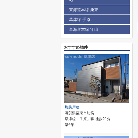
東海道本線 栗東
草津線 手原
東海道本線 守山
おすすめ物件
坊袋戸建
滋賀県栗東市坊袋
草津線「手原」駅 徒歩21分
築6年