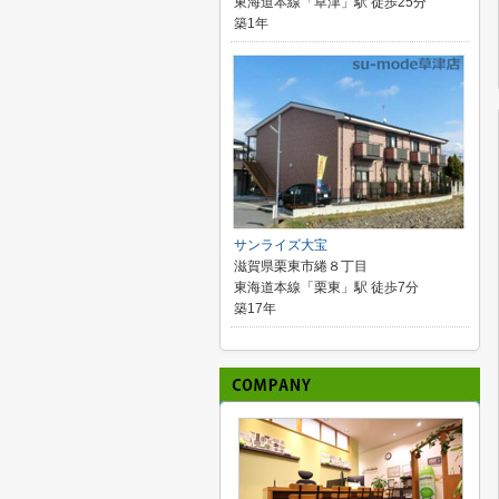
東海道本線「草津」駅 徒歩25分
築1年
サンライズ大宝
滋賀県栗東市綣８丁目
東海道本線「栗東」駅 徒歩7分
築17年