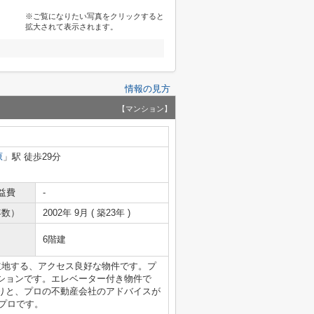
※ご覧になりたい写真をクリックすると
拡大されて表示されます。
情報の見方
【マンション】
原
」駅 徒歩29分
益費
-
年数）
2002年 9月 ( 築23年 )
6階建
立地する、アクセス良好な物件です。プ
ションです。エレベーター付き物件で
りと、プロの不動産会社のアドバイスが
のプロです。