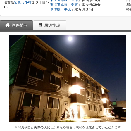
東海道本線
「
草津
」駅 徒歩18分
築
滋賀県
栗東市
小柿
１０丁目4-
東海道本線
「
栗東
」駅 徒歩39分
3
18
草津線
「
手原
」駅 徒歩37分
軽
物件情報
周辺施設
※写真や図と実際の現状とが異なる場合は現状を優先させていただきます