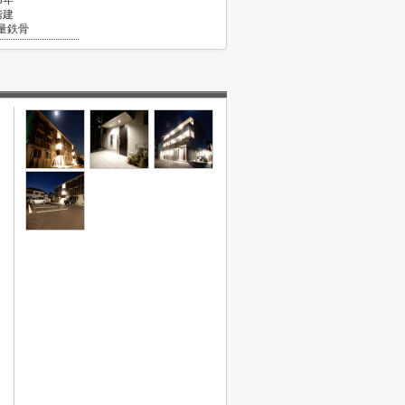
8年
階建
量鉄骨