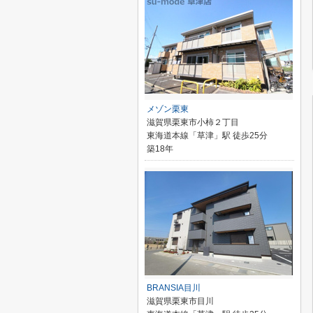
メゾン栗東
滋賀県栗東市小柿２丁目
東海道本線「草津」駅 徒歩25分
築18年
BRANSIA目川
滋賀県栗東市目川