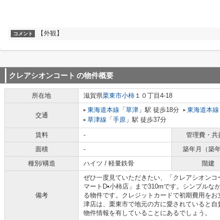
【外観】
コメント
クレアシオンコート
の物件概要
所在地
滋賀県
栗東市
小柿
１０丁目4-18
東海道本線
「
草津
」駅 徒歩18分
東海道本線
交通
草津線
「
手原
」駅 徒歩37分
賃料
-
管理費・共
面積
-
築年月（築
種別/構造
ハイツ / 軽量鉄骨
階建
ぜひ一度見ていただきたい、「クレアシオンコ
マートD•小柿店」まで310mです。シンプル
備考
る物件です。クレジットカードで初期費用をお支払
津店は、栗東市で地元の方に愛されていると自
物件情報を有していることにあるでしょう。