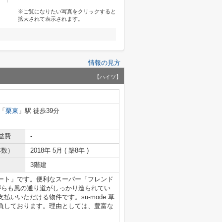
※ご覧になりたい写真をクリックすると
拡大されて表示されます。
情報の見方
【ハイツ】
「
栗東
」駅 徒歩39分
益費
-
年数）
2018年 5月 ( 築8年 )
3階建
ート」です。便利なスーパー「フレンド
ながらも風の通り道がしっかり造られてい
いいただける物件です。su-mode 草
負しております。理由としては、豊富な