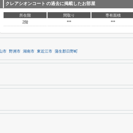
クレアシオンコート
の過去に掲載したお部屋
所在階
間取り
専有面積
2階
***
***
山市
野洲市
湖南市
東近江市
蒲生郡日野町