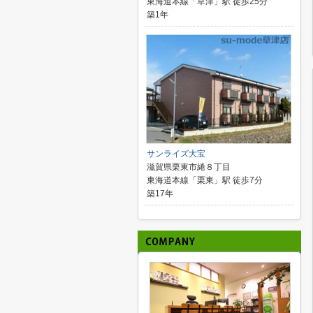
東海道本線「草津」駅 徒歩25分
築1年
サンライズ大宝
滋賀県栗東市綣８丁目
東海道本線「栗東」駅 徒歩7分
築17年