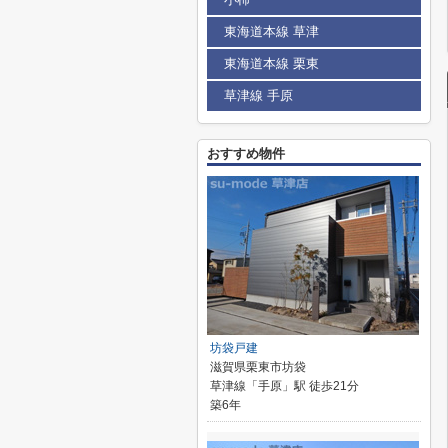
東海道本線 草津
東海道本線 栗東
草津線 手原
おすすめ物件
坊袋戸建
滋賀県栗東市坊袋
草津線「手原」駅 徒歩21分
築6年