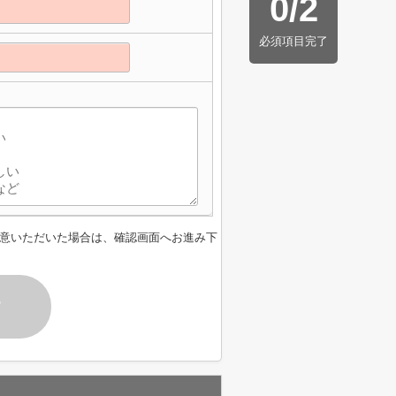
0
/
2
必須項目完了
】
意いただいた場合は、確認画面へお進み下
す