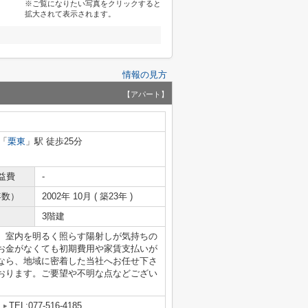
※ご覧になりたい写真をクリックすると
拡大されて表示されます。
情報の見方
【アパート】
「
栗東
」駅 徒歩25分
益費
-
年数）
2002年 10月 ( 築23年 )
3階建
。室内を明るく照らす陽射しが気持ちの
お金がなくても初期費用や家賃支払いが
なら、地域に密着した当社へお任せ下さ
おります。ご要望や不明な点などござい
TEL:077-516-4185