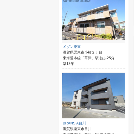
メゾン栗東
滋賀県栗東市小柿２丁目
東海道本線「草津」駅 徒歩25分
築18年
BRANSIA目川
滋賀県栗東市目川