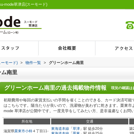
mode草津店(スーモード)
スーモード)
>
物件一覧
>
グリーンホーム南里
ーム南里
グリーンホーム南里
の過去掲載物件情報
現況の確認は
初期費用や毎回の家賃支払いの手間を省くことのできる、カード決済可能
はこちらです。陽当たりが良いので、洗濯物が臭わずに乾きます。栗東市よ
mode 草津店が公開中です。一度見学をしてみたい方、是非遠慮なくお問
所在地
交通
東海道本線
「
草津
」駅 徒歩20分
築
滋賀県
栗東市
小柿
４丁目11-
東海道本線
「
栗東
」駅 徒歩25分
3