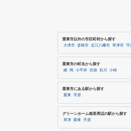
栗東市以外の市区町村から探す
大津市
彦根市
近江八幡市
草津市
守
栗東市の町名から探す
綣
岡
小平井
坊袋
目川
小柿
栗東市にある駅から探す
栗東
手原
グリーンホーム南里周辺の駅から探す
草津
栗東
手原