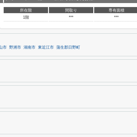
所在階
間取り
専有面積
1階
***
***
山市
野洲市
湖南市
東近江市
蒲生郡日野町