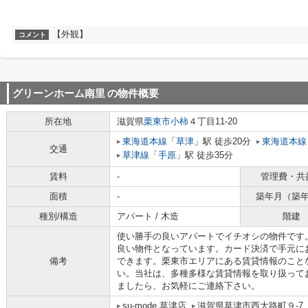
【外観】
コメント
グリーンホーム南里
の物件概要
所在地
滋賀県
栗東市
小柿
４丁目11-20
東海道本線
「
草津
」駅 徒歩20分
東海道本線
交通
草津線
「
手原
」駅 徒歩35分
賃料
-
管理費・共
面積
-
築年月（築
種別/構造
アパート / 木造
階建
使い勝手の良いアパートでイチオシの物件です
良い物件となっています。カード決済で手元に
備考
できます。栗東市エリアにある賃貸情報のこと
い。当社は、多種多様な賃貸情報を取り扱って
ましたら、お気軽にご連絡下さい。
su-mode 草津店
滋賀県草津市西大路町９-7