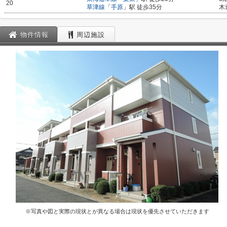
20
草津線
「
手原
」駅 徒歩35分
木
物件情報
周辺施設
※写真や図と実際の現状とが異なる場合は現状を優先させていただきます