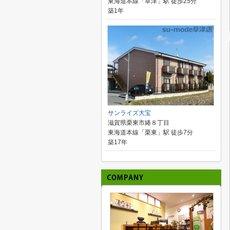
東海道本線「草津」駅 徒歩25分
築1年
サンライズ大宝
滋賀県栗東市綣８丁目
東海道本線「栗東」駅 徒歩7分
築17年