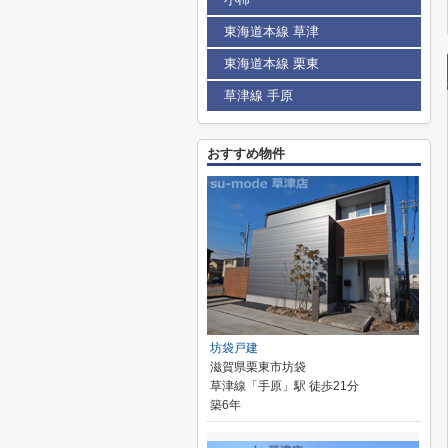
東海道本線 草津
東海道本線 栗東
草津線 手原
おすすめ物件
坊袋戸建
滋賀県栗東市坊袋
草津線「手原」駅 徒歩21分
築6年