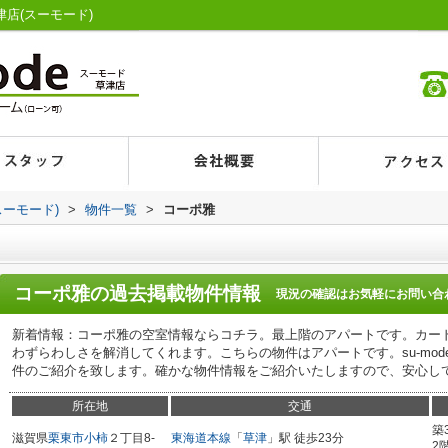
津店(スーモード)
スーモード)
>
物件一覧
>
コーポ雅
コーポ雅
の過去掲載物件情報
現況の確認はお気軽にお問い合
新着情報：コーポ雅の空室情報ならコチラ。最上階のアパートです。カー
わずらわしさを解消してくれます。こちらの物件はアパートです。su-mod
件のご紹介を致します。確かな物件情報をご紹介いたしますので、安心し
所在地
交通
築
滋賀県
栗東市
小柿
２丁目8-
東海道本線
「
草津
」駅 徒歩23分
2