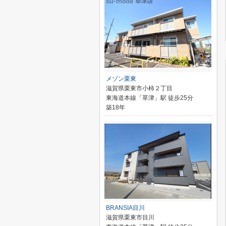
メゾン栗東
滋賀県栗東市小柿２丁目
東海道本線「草津」駅 徒歩25分
築18年
BRANSIA目川
滋賀県栗東市目川