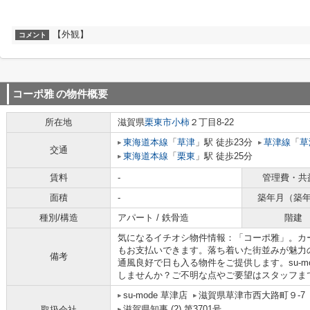
【外観】
コメント
コーポ雅
の物件概要
所在地
滋賀県
栗東市
小柿
２丁目8-22
東海道本線
「
草津
」駅 徒歩23分
草津線
「
草
交通
東海道本線
「
栗東
」駅 徒歩25分
賃料
-
管理費・共
面積
-
築年月（築
種別/構造
アパート / 鉄骨造
階建
気になるイチオシ物件情報：「コーポ雅」。カ
もお支払いできます。落ち着いた街並みが魅力
備考
通風良好で日も入る物件をご提供します。su-m
しませんか？ご不明な点やご要望はスタッフま
su-mode 草津店
滋賀県草津市西大路町９-7
滋賀県知事 (2) 第3701号
取扱会社