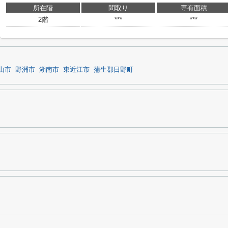
所在階
間取り
専有面積
2階
***
***
山市
野洲市
湖南市
東近江市
蒲生郡日野町