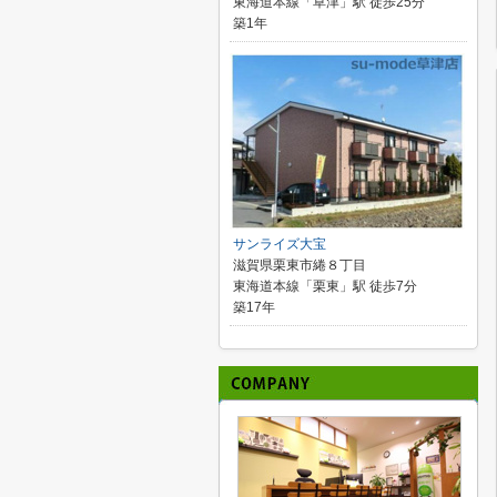
東海道本線「草津」駅 徒歩25分
築1年
サンライズ大宝
滋賀県栗東市綣８丁目
東海道本線「栗東」駅 徒歩7分
築17年