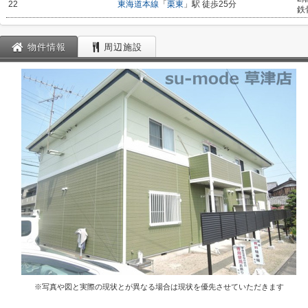
22
東海道本線
「
栗東
」駅 徒歩25分
鉄
物件情報
周辺施設
※写真や図と実際の現状とが異なる場合は現状を優先させていただきます