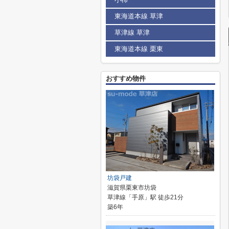
東海道本線 草津
草津線 草津
東海道本線 栗東
おすすめ物件
坊袋戸建
滋賀県栗東市坊袋
草津線「手原」駅 徒歩21分
築6年