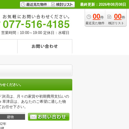
最終更新：2026年08月08日
00
00
件
件
最近見た物件
検討リスト
営業時間：10:00～19:00
定休日：水曜日
わせください。
ド決済は、月々の家賃や初期費用支払いの
e 草津店は、あなたのご希望に適した物
てお任せ下さい。
建物
32年
階建