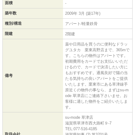
面積
-
築年数
2009年 3月 (築17年)
種別/構造
アパート/軽量鉄骨
階建
2階建
薬や日用品を買うのに便利なドラッ
グユタカ 栗東高野店まで、365mで
す。こちらの物件はアパートです。
初期費用をカードでお支払いいただ
けるので、カードで決済したい方に
もおすすめです。通風良好で陽の当
備考
たる気持ちの良いアパートをご提供
いたします。栗東市にある草津線手
原近くの物件の事なら、まずはsu-m
ode 草津店にご連絡下さいませ。お
客様に適した物件をご紹介いたしま
す。
su-mode 草津店
滋賀県草津市西大路町９-7
TEL:077-516-4185
取扱会社
滋賀県知事 (2) 第3701号