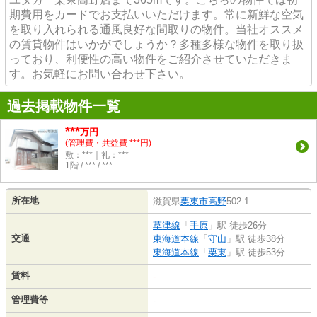
期費用をカードでお支払いいただけます。常に新鮮な空気
を取り入れられる通風良好な間取りの物件。当社オススメ
の賃貸物件はいかがでしょうか？多種多様な物件を取り扱
っており、利便性の高い物件をご紹介させていただきま
す。お気軽にお問い合わせ下さい。
過去掲載物件一覧
***
万円
(管理費・共益費 ***円)
敷：***｜礼：***
1階 / *** / ***
所在地
滋賀県
栗東市
高野
502-1
草津線
「
手原
」駅 徒歩26分
交通
東海道本線
「
守山
」駅 徒歩38分
東海道本線
「
栗東
」駅 徒歩53分
賃料
-
管理費等
-