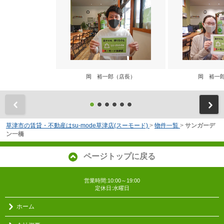
岡 裕一郎（店長）
岡 裕一
前
草津市の賃貸・不動産はsu-mode草津店(スーモード)
>
物件一覧
>
サンガーデ
ン一橋
ページトップに戻る
営業時間:10:00～19:00
定休日:水曜日
ホーム