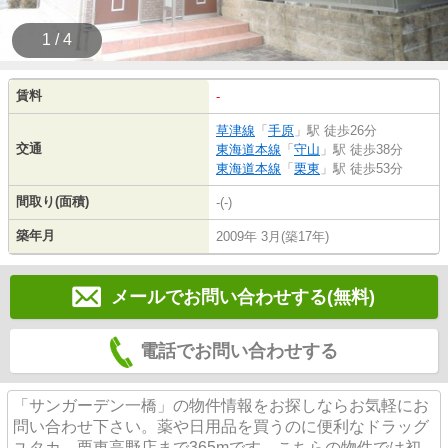
1 / 4
賃料
-
草津線
「
手原
」駅 徒歩26分
交通
東海道本線
「
守山
」駅 徒歩38分
東海道本線
「
栗東
」駅 徒歩53分
間取り(面積)
-(-)
築年月
2009年 3月(築17年)
メールでお問い合わせする(無料)
電話でお問い合わせする
「サンガーデン一橋」の物件情報をお探しならお気軽にお
問い合わせ下さい。薬や日用品を買うのに便利なドラッグ
ユタカ 栗東高野店まで365mです。こちらの物件では初