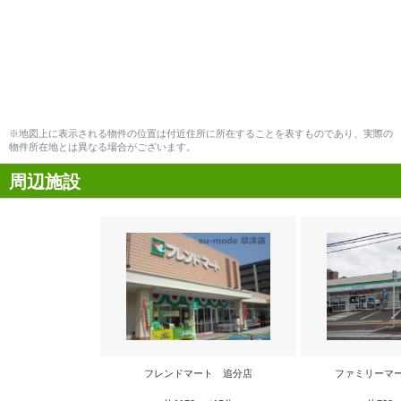
※地図上に表示される物件の位置は付近住所に所在することを表すものであり、実際の
物件所在地とは異なる場合がございます。
周辺施設
フレンドマート 追分店
ファミリーマ