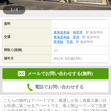
1 / 4
賃料
-
東海道本線
「
南草津
」駅 徒歩30分
交通
東海道本線
「
草津
」駅 徒歩41分
草津線
「
手原
」駅 徒歩58分
間取り(面積)
-(-)
築年月
2011年 4月(築15年)
メールでお問い合わせする(無料)
電話でお問い合わせする
こちらの物件はアパートです。風通しが良く真夏の暑い日
も快適に過ごせるアパートです。最上階はベランダで洗濯
もの干す時通りから姿を見られにくいです。2011年築の物