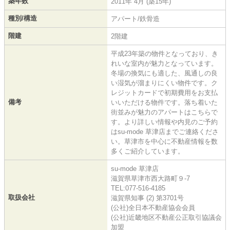
築年数
2011年 4月 (築15年)
種別/構造
アパート/鉄骨造
階建
2階建
平成23年築の物件となっており、き
れいな室内が魅力となっています。
冬場の換気にも適した、風通しの良
い湿気が溜まりにくい物件です。ク
レジットカードで初期費用をお支払
備考
いいただける物件です。落ち着いた
街並みが魅力のアパートはこちらで
す。より詳しい情報や内見のご予約
はsu-mode 草津店までご連絡くださ
い。草津市を中心に不動産情報を数
多くご紹介しています。
su-mode 草津店
滋賀県草津市西大路町９-7
TEL:077-516-4185
取扱会社
滋賀県知事 (2) 第3701号
(公社)全日本不動産協会会員
(公社)近畿地区不動産公正取引協議会
加盟