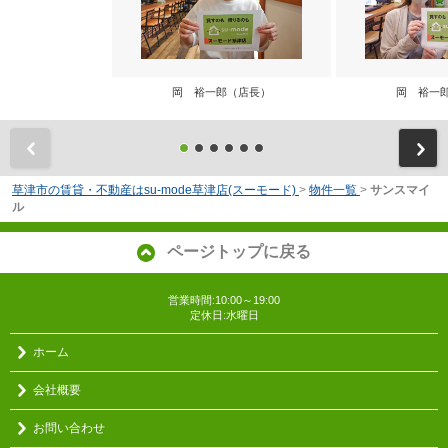
岡 裕一郎（店長）
岡 裕一
前
草津市の賃貸・不動産はsu-mode草津店(スーモード)
>
物件一覧
>
サンスマイ
ル
ページトップに戻る
営業時間:10:00～19:00
定休日:水曜日
ホーム
会社概要
お問い合わせ