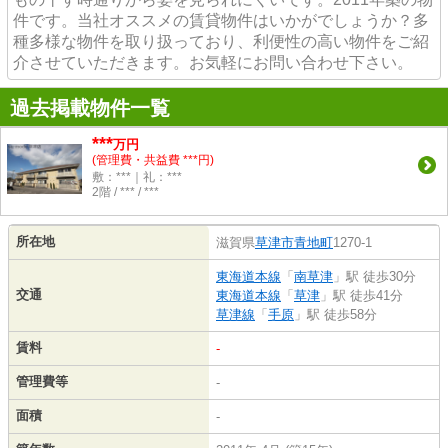
件です。当社オススメの賃貸物件はいかがでしょうか？多
種多様な物件を取り扱っており、利便性の高い物件をご紹
介させていただきます。お気軽にお問い合わせ下さい。
過去掲載物件一覧
***
万円
(管理費・共益費 ***円)
敷：***｜礼：***
2階 / *** / ***
所在地
滋賀県
草津市
青地町
1270-1
東海道本線
「
南草津
」駅 徒歩30分
交通
東海道本線
「
草津
」駅 徒歩41分
草津線
「
手原
」駅 徒歩58分
賃料
-
管理費等
-
面積
-