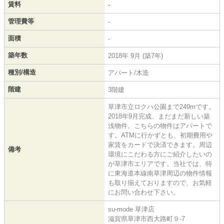
賃料
-
管理費等
-
面積
-
築年数
2018年 9月 (築7年)
種別/構造
アパート/木造
階建
3階建
草津市立ロクハ公園まで249mです。
2018年9月完成、まだまだ新しい築
浅物件。こちらの物件はアパートで
す。ATMに行かずとも、初期費用や
家賃をカードで決済できます。周辺
備考
環境にこだわる方にご紹介したいの
が草津市エリアです。当社では、特
に東海道本線南草津周辺の物件情報
も取り揃えておりますので、お気軽
にお問い合わせ下さい。
su-mode 草津店
滋賀県草津市西大路町９-7