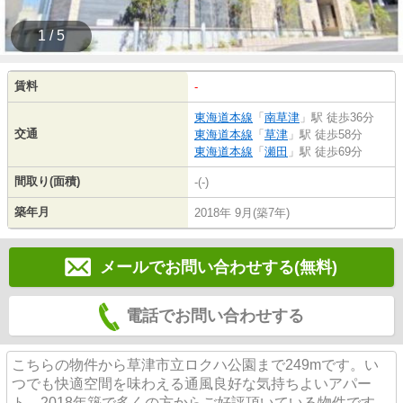
1 / 5
賃料
-
東海道本線
「
南草津
」駅 徒歩36分
交通
東海道本線
「
草津
」駅 徒歩58分
東海道本線
「
瀬田
」駅 徒歩69分
間取り(面積)
-(-)
築年月
2018年 9月(築7年)
メールでお問い合わせする(無料)
電話でお問い合わせする
こちらの物件から草津市立ロクハ公園まで249mです。い
つでも快適空間を味わえる通風良好な気持ちよいアパー
ト。2018年築で多くの方からご好評頂いている物件です。