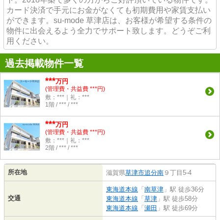
カード決済で手元にお金がなくても初期費用や家賃支払い
ができます。su-mode 草津店は、お客様が希望する条件の
物件に出会えるよう全力でサポート致します。どうぞご利
用ください。
過去掲載物件一覧
***
万円
(管理費・共益費 ***円)
敷：***｜礼：***
1階 / *** / ***
***
万円
(管理費・共益費 ***円)
敷：***｜礼：***
2階 / *** / ***
所在地
滋賀県
草津市
追分南
９丁目5-4
東海道本線
「
南草津
」駅 徒歩36分
交通
東海道本線
「
草津
」駅 徒歩58分
東海道本線
「
瀬田
」駅 徒歩69分