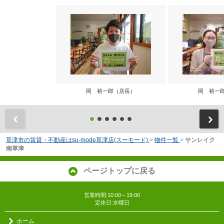
岡 裕一郎（店長）
岡 裕一
前
草津市の賃貸・不動産はsu-mode草津店(スーモード)
>
物件一覧
>
サンレイク
南草津
ページトップに戻る
営業時間:10:00～19:00
定休日:水曜日
ホーム