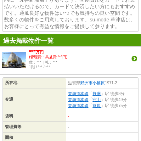
払いいただけるので、カードで決済したい方にもおすすめ
です。通風良好な物件はいつでも気持ちの良い空間です。
数多くの物件をご用意しております。su-mode 草津店は、
お客様にとって有益な情報をご提供して参ります。
過去掲載物件一覧
***
万円
(管理費・共益費 ***円)
敷：***｜礼：***
1階 / *** / ***
所在地
滋賀県
野洲市
小篠原
1971-2
東海道本線
「
野洲
」駅 徒歩8分
交通
東海道本線
「
守山
」駅 徒歩49分
東海道本線
「
篠原
」駅 徒歩75分
賃料
-
管理費等
-
面積
-