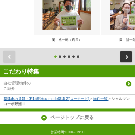
岡 裕一郎（店長）
岡 裕一
前
こだわり特集
自社管理物件の
ご紹介
草津市の賃貸・不動産はsu-mode草津店(スーモード)
>
物件一覧
>
シャルマン
コーポ野洲Ⅱ
ページトップに戻る
営業時間:10:00～19:00