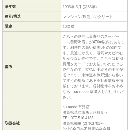
築年数
1993年 3月 (築33年)
種別/構造
マンション/鉄筋コンクリート
階建
10階建
こちらの物件は最寄りのスーパー
「丸善野洲店」が476m以内にありま
す。利便性の高い徒歩8分の物件で
す。風通しが良く、湿気やカビの心
配が少ない物件です。こちらは初期
費用をカードでお支払いいただける
備考
物件なので、支払い手続きの手間が
省けます。東海道本線野洲から歩い
てすぐの場所にある不動産情報を掲
載しております。賃貸物件をお求め
なら、su-mode 草津店をご利用くだ
さい。
su-mode 草津店
滋賀県草津市西大路町９-7
TEL:077-516-4185
取扱会社
滋賀県知事 (2) 第3701号
(公社)全日本不動産協会会員