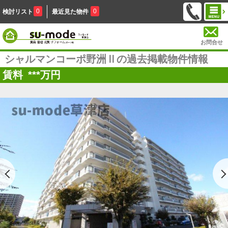
0
0
検討リスト
最近見た物件
お問合せ
シャルマンコーポ野洲Ⅱの過去掲載物件情報
賃料
***
万円