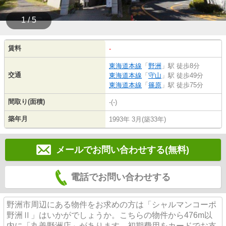
1 / 5
賃料
-
東海道本線
「
野洲
」駅 徒歩8分
交通
東海道本線
「
守山
」駅 徒歩49分
東海道本線
「
篠原
」駅 徒歩75分
間取り(面積)
-(-)
築年月
1993年 3月(築33年)
メールでお問い合わせする(無料)
電話でお問い合わせする
野洲市周辺にある物件をお求めの方は「シャルマンコーポ
野洲Ⅱ」はいかがでしょうか。こちらの物件から476m以
内に「丸善野洲店」があります。初期費用をカードでお支