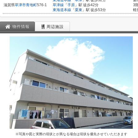
東海道本線
「
草津
」駅 徒歩32分
築
滋賀県
草津市
青地町
576-1
草津線
「
手原
」駅 徒歩42分
3
東海道本線
「
栗東
」駅 徒歩53分
軽
物件情報
周辺施設
※写真や図と実際の現状とが異なる場合は現状を優先させていただきます