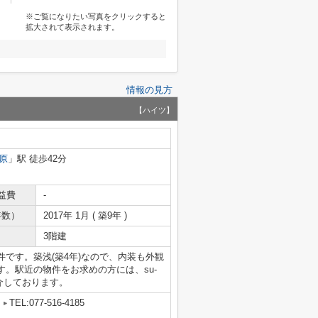
※ご覧になりたい写真をクリックすると
拡大されて表示されます。
情報の見方
【ハイツ】
原
」駅 徒歩42分
益費
-
年数）
2017年 1月 ( 築9年 )
3階建
です。築浅(築4年)なので、内装も外観
。駅近の物件をお求めの方には、su-
介しております。
TEL:077-516-4185