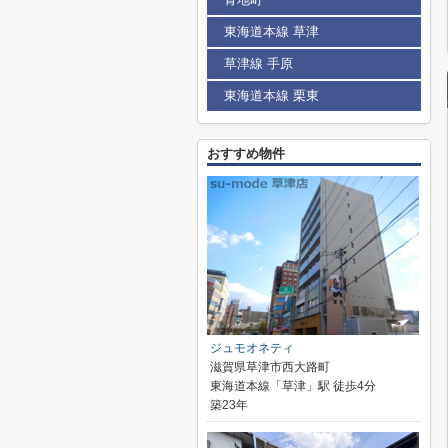
東海道本線 草津
草津線 手原
東海道本線 栗東
おすすめ物件
ジュモオネティ
滋賀県草津市西大路町
東海道本線「草津」駅 徒歩4分
築23年