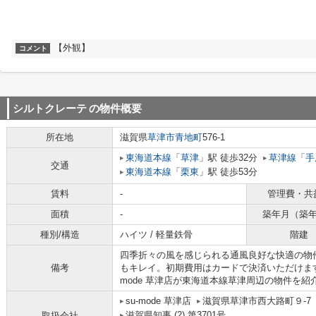
【外観】
コメント
シルトクレーテ
の物件概要
所在地
滋賀県
草津市
青地町
576-1
東海道本線
「
草津
」駅 徒歩32分
草津線
「
手
交通
東海道本線
「
栗東
」駅 徒歩53分
賃料
-
管理費・共
面積
-
築年月（築
種別/構造
ハイツ / 軽量鉄骨
階建
四季折々の風を感じられる通風良好な快適の物件
備考
もキレイ。初期費用はカードで決済いただけます
mode 草津店が東海道本線草津周辺の物件を紹
su-mode 草津店
滋賀県草津市西大路町９-7
滋賀県知事 (2) 第3701号
取扱会社