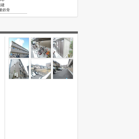
9年
階建
量鉄骨