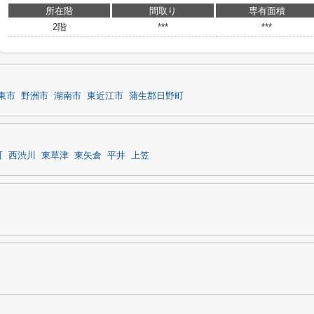
所在階
間取り
専有面積
2階
***
***
東市
野洲市
湖南市
東近江市
蒲生郡日野町
町
西渋川
東草津
東矢倉
平井
上笠