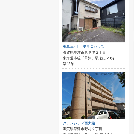
東草津2丁目テラスハウス
滋賀県草津市東草津２丁目
東海道本線「草津」駅 徒歩20分
築42年
グランシティ西大路
滋賀県草津市野村２丁目