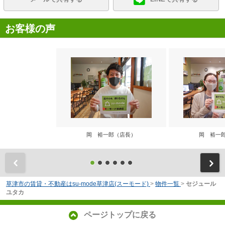
お客様の声
岡 裕一郎（店長）
岡 裕一
前
草津市の賃貸・不動産はsu-mode草津店(スーモード)
>
物件一覧
>
セジュール
ユタカ
ページトップに戻る