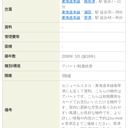
東海道本線
「
南草津
」駅 徒歩7～11
分
交通
東海道本線
「
瀬田
」駅 徒歩35～39分
東海道本線
「
草津
」駅 徒歩44～45分
賃料
-
管理費等
-
面積
-
築年数
2008年 3月 (築18年)
種別/構造
アパート/軽量鉄骨
階建
3階建
セジュールユタカ：東海道本線南草
津にも近くて便利。こちらの物件は
アパートです。こちらは初期費用を
カードでお支払いいただける物件で
す。室内に新鮮な空気を取り入れや
備考
すい風通しが良好な物件です。より
詳しい情報や内見のご予約はsu-mod
e 草津店までご連絡ください。草津