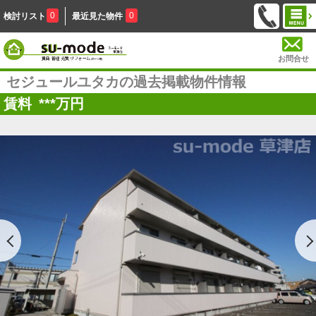
0
0
検討リスト
最近見た物件
お問合せ
セジュールユタカの過去掲載物件情報
賃料
***
万円