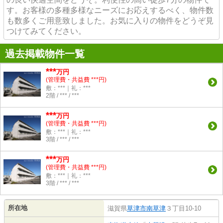
す。お客様の多種多様なニーズにお応えするべく、物件数
も数多くご用意致しました。お気に入りの物件をどうぞ見
つけてみてください。
過去掲載物件一覧
***
万円
(管理費・共益費 ***円)
敷：***｜礼：***
2階 / *** / ***
***
万円
(管理費・共益費 ***円)
敷：***｜礼：***
3階 / *** / ***
***
万円
(管理費・共益費 ***円)
敷：***｜礼：***
3階 / *** / ***
所在地
滋賀県
草津市
南草津
３丁目10-10