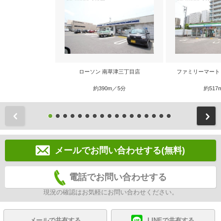
ローソン 南草津三丁目店
ファミリーマート
約390m／5分
約517
前
メールでお問い合わせする(無料)
電話でお問い合わせする
現況の確認はお気軽にお問い合わせください。
メールで共有する
LINEで共有する