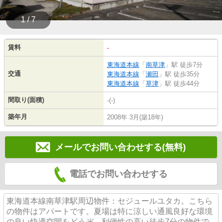
1 / 7
賃料
-
東海道本線
「
南草津
」駅 徒歩7分
交通
東海道本線
「
瀬田
」駅 徒歩35分
東海道本線
「
草津
」駅 徒歩44分
間取り(面積)
-(-)
築年月
2008年 3月(築18年)
メールでお問い合わせする(無料)
電話でお問い合わせする
東海道本線南草津駅周辺物件：セジュールユタカ。こちら
の物件はアパートです。夏場は特に涼しい通風良好な環境
の良い快適空間をどうぞ。利便性の高い徒歩7分の物件で