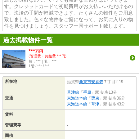
す。クレジットカードで初期費用がお支払いいただけるの
で、決済の手間が軽減できます。たくさんの物件をご用意
致しました。色々な物件をご覧になって、お気に入りの物
件を見つけましょう。スタッフ一同サポート致します。
過去掲載物件一覧
***
万円
(管理費・共益費 ***円)
敷：***｜礼：***
1階 / *** / ***
所在地
滋賀県
栗東市
安養寺
７丁目2-19
草津線
「
手原
」駅 徒歩13分
交通
東海道本線
「
栗東
」駅 徒歩36分
東海道本線
「
草津
」駅 徒歩43分
賃料
-
管理費等
-
面積
-