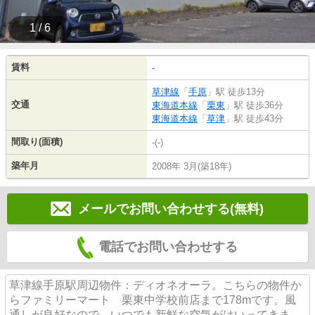
1 / 6
賃料
-
草津線
「
手原
」駅 徒歩13分
交通
東海道本線
「
栗東
」駅 徒歩36分
東海道本線
「
草津
」駅 徒歩43分
間取り(面積)
-(-)
築年月
2008年 3月(築18年)
メールでお問い合わせする(無料)
電話でお問い合わせする
草津線手原駅周辺物件：ディオネオーラ。こちらの物件か
らファミリーマート 栗東中学校前店まで178mです。風
通しが良好なので、いつでも新鮮な空気がはいってきま