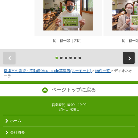
岡 裕一郎（店長）
岡 裕一
前
草津市の賃貸・不動産はsu-mode草津店(スーモード)
>
物件一覧
>
ディオネオ
ーラ
ページトップに戻る
営業時間:10:00～19:00
定休日:水曜日
ホーム
会社概要