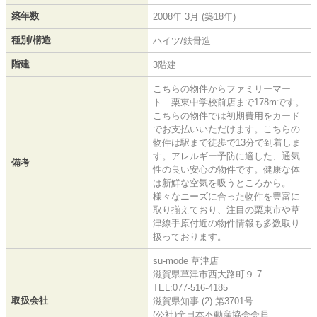
築年数
2008年 3月 (築18年)
種別/構造
ハイツ/鉄骨造
階建
3階建
こちらの物件からファミリーマー
ト 栗東中学校前店まで178mです。
こちらの物件では初期費用をカード
でお支払いいただけます。こちらの
物件は駅まで徒歩で13分で到着しま
す。アレルギー予防に適した、通気
備考
性の良い安心の物件です。健康な体
は新鮮な空気を吸うところから。
様々なニーズに合った物件を豊富に
取り揃えており、注目の栗東市や草
津線手原付近の物件情報も多数取り
扱っております。
su-mode 草津店
滋賀県草津市西大路町９-7
TEL:077-516-4185
取扱会社
滋賀県知事 (2) 第3701号
(公社)全日本不動産協会会員