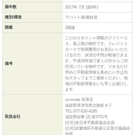
築年数
2017年 7月 (築9年)
種別/構造
アパート/軽量鉄骨
階建
2階建
こだわりポイント満載のファミーユ
Ⅱ。最上階の物件です。クレジット
カードで初期費用がお支払いいただ
けるので、決済の手間が軽減できま
す。平成29年築で多くの方からご好
備考
評頂いている物件です。できるだけ
早めに不動産情報を集めたい方は当
社スタッフまでご連絡ください。地
域の不動産情報をいち早くお届けし
ます。
su-mode 草津店
滋賀県草津市西大路町９-7
TEL:077-516-4185
取扱会社
滋賀県知事 (2) 第3701号
(公社)全日本不動産協会会員
(公社)近畿地区不動産公正取引協議会
加盟