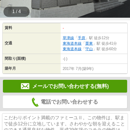
1 / 4
賃料
-
草津線
「
手原
」駅 徒歩12分
交通
東海道本線
「
栗東
」駅 徒歩41分
東海道本線
「
守山
」駅 徒歩60分
間取り(面積)
-(-)
築年月
2017年 7月(築9年)
メールでお問い合わせする(無料)
電話でお問い合わせする
こだわりポイント満載のファミーユⅡ。この物件は、駅ま
で徒歩12分に立地しています。さわやかな朝を迎えること
のできる通風良好な物件。平成29年築のコチラの物件は、