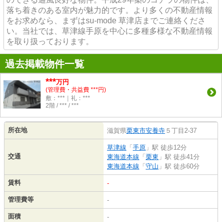
落ち着きのある室内が魅力的です。より多くの不動産情報
をお求めなら、まずはsu-mode 草津店までご連絡くださ
い。当社では、草津線手原を中心に多種多様な不動産情報
を取り扱っております。
過去掲載物件一覧
***
万円
(管理費・共益費 ***円)
敷：***｜礼：***
2階 / *** / ***
所在地
滋賀県
栗東市
安養寺
５丁目2-37
草津線
「
手原
」駅 徒歩12分
交通
東海道本線
「
栗東
」駅 徒歩41分
東海道本線
「
守山
」駅 徒歩60分
賃料
-
管理費等
-
面積
-