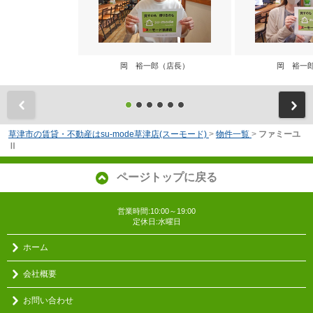
岡 裕一郎（店長）
岡 裕一
前
草津市の賃貸・不動産はsu-mode草津店(スーモード)
>
物件一覧
>
ファミーユ
Ⅱ
ページトップに戻る
営業時間:10:00～19:00
定休日:水曜日
ホーム
会社概要
お問い合わせ