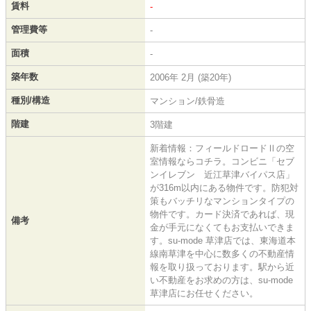
賃料
-
管理費等
-
面積
-
築年数
2006年 2月 (築20年)
種別/構造
マンション/鉄骨造
階建
3階建
新着情報：フィールドロードⅡの空
室情報ならコチラ。コンビニ「セブ
ンイレブン 近江草津バイパス店」
が316m以内にある物件です。防犯対
策もバッチリなマンションタイプの
物件です。カード決済であれば、現
備考
金が手元になくてもお支払いできま
す。su-mode 草津店では、東海道本
線南草津を中心に数多くの不動産情
報を取り扱っております。駅から近
い不動産をお求めの方は、su-mode
草津店にお任せください。