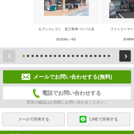
セブンイレブン 近江草津バイパス店
ファミリーマー
約316m／4分
約489
前
メールでお問い合わせする(無料)
電話でお問い合わせする
現況の確認はお気軽にお問い合わせください。
メールで共有する
LINEで共有する