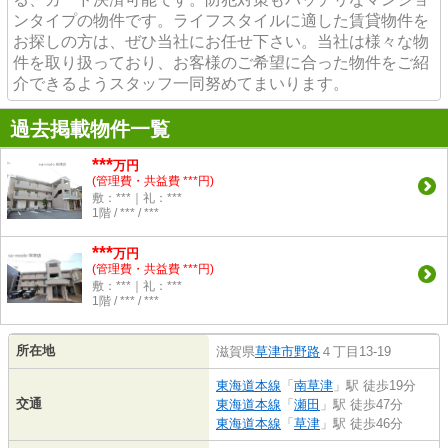
ンタイプの物件です。ライフスタイルに適した賃貸物件を
お探しの方は、ぜひ当社にお任せ下さい。当社は様々な物
件を取り扱っており、お客様のご希望に合った物件をご紹
介できるようスタッフ一同努めてまいります。
過去掲載物件一覧
***
万円
(管理費・共益費 ***円)
敷：***｜礼：***
1階 / *** / ***
***
万円
(管理費・共益費 ***円)
敷：***｜礼：***
1階 / *** / ***
所在地
滋賀県
草津市
野路
４丁目13-19
東海道本線
「
南草津
」駅 徒歩19分
交通
東海道本線
「
瀬田
」駅 徒歩47分
東海道本線
「
草津
」駅 徒歩46分