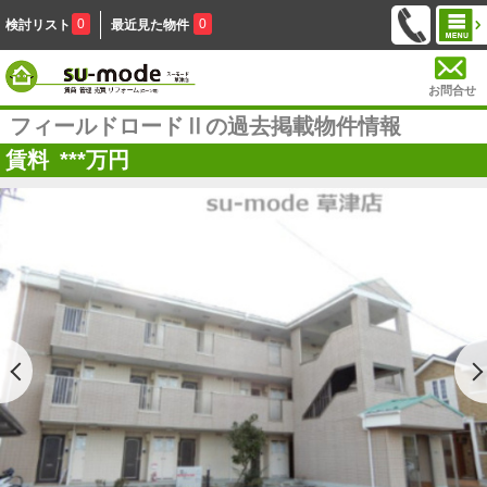
0
0
検討リスト
最近見た物件
お問合せ
フィールドロードⅡの過去掲載物件情報
賃料
***
万円