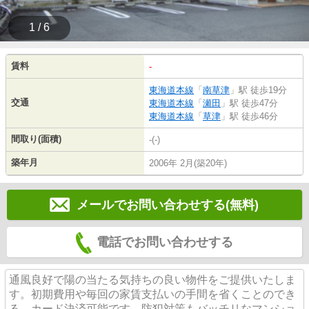
1 / 6
賃料
-
東海道本線
「
南草津
」駅 徒歩19分
交通
東海道本線
「
瀬田
」駅 徒歩47分
東海道本線
「
草津
」駅 徒歩46分
間取り(面積)
-(-)
築年月
2006年 2月(築20年)
メールでお問い合わせする(無料)
電話でお問い合わせする
通風良好で陽の当たる気持ちの良い物件をご提供いたしま
す。初期費用や毎回の家賃支払いの手間を省くことのでき
る、カード決済可能です。防犯対策もバッチリなマンショ