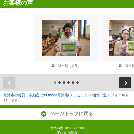
お客様の声
岡 裕一郎（店長）
岡 裕一
前
草津市の賃貸・不動産はsu-mode草津店(スーモード)
>
物件一覧
>
フィールド
ロードⅡ
ページトップに戻る
営業時間:10:00～19:00
定休日:水曜日