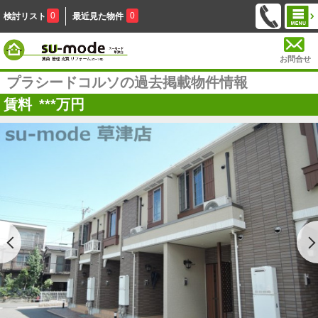
0
0
検討リスト
最近見た物件
お問合せ
プラシードコルソの過去掲載物件情報
賃料
***
万円