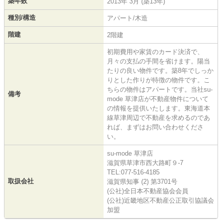
築年数
2013年 3月 (築13年)
種別/構造
アパート/木造
階建
2階建
初期費用や家賃のカード決済で、
月々の支払の手間を省けます。陽当
たりの良い物件です。築8年でしっか
りとした作りが特徴の物件です。こ
ちらの物件はアパートです。当社su-
備考
mode 草津店が不動産物件について
の情報を提供いたします。東海道本
線草津周辺で不動産を求めるのであ
れば、まずはお問い合わせくださ
い。
su-mode 草津店
滋賀県草津市西大路町９-7
TEL:077-516-4185
取扱会社
滋賀県知事 (2) 第3701号
(公社)全日本不動産協会会員
(公社)近畿地区不動産公正取引協議会
加盟