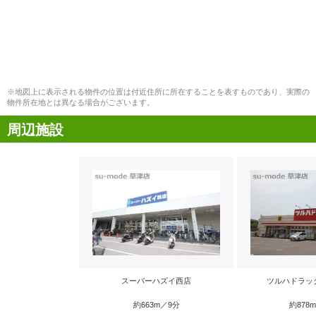
※地図上に表示される物件の位置は付近住所に所在することを表すものであり、実際の
物件所在地とは異なる場合がございます。
周辺施設
スーパーハズイ西店
ツルハドラッ
約663m／9分
約878