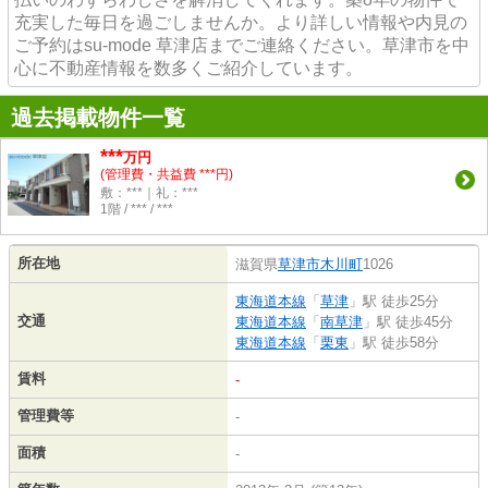
充実した毎日を過ごしませんか。より詳しい情報や内見の
ご予約はsu-mode 草津店までご連絡ください。草津市を中
心に不動産情報を数多くご紹介しています。
過去掲載物件一覧
***
万円
(管理費・共益費 ***円)
敷：***｜礼：***
1階 / *** / ***
所在地
滋賀県
草津市
木川町
1026
東海道本線
「
草津
」駅 徒歩25分
交通
東海道本線
「
南草津
」駅 徒歩45分
東海道本線
「
栗東
」駅 徒歩58分
賃料
-
管理費等
-
面積
-