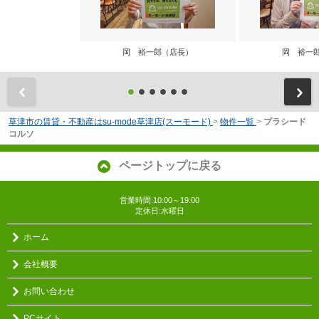
岡 裕一郎（店長）
岡 裕一
前
草津市の賃貸・不動産はsu-mode草津店(スーモード)
>
物件一覧
>
プラシード
コルソ
ページトップに戻る
営業時間:10:00～19:00
定休日:水曜日
ホーム
会社概要
お問い合わせ
PCサイト