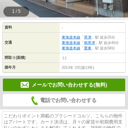
1 / 5
賃料
-
東海道本線
「
草津
」駅 徒歩25分
交通
東海道本線
「
南草津
」駅 徒歩45分
東海道本線
「
栗東
」駅 徒歩58分
間取り(面積)
-(-)
築年月
2013年 3月(築13年)
メールでお問い合わせする(無料)
電話でお問い合わせする
こだわりポイント満載のプラシードコルソ。こちらの物件
はアパートです。カード決済は、月々の家賃や初期費用支
払いのわずらわしさを解消してくれます。築8年の物件で