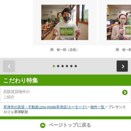
岡 裕一郎（店長）
岡 裕一
前
こだわり特集
高額賃貸物件の
ご紹介
草津市の賃貸・不動産はsu-mode草津店(スーモード)
>
物件一覧
>
プレサンス
ロジェ草津駅前
ページトップに戻る