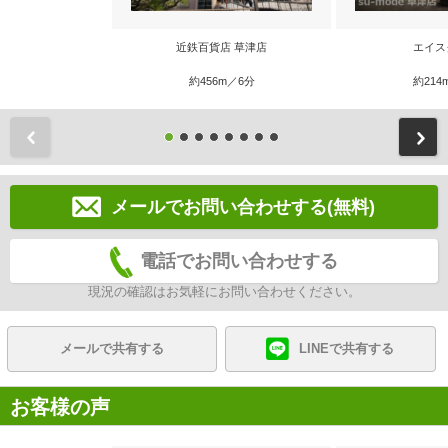
近鉄百貨店 草津店
エイス
約456m／6分
約214
前
メールでお問い合わせする(無料)
電話でお問い合わせする
現況の確認はお気軽にお問い合わせください。
メールで共有する
LINEで共有する
お客様の声