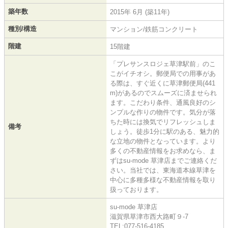
築年数
2015年 6月 (築11年)
種別/構造
マンション/鉄筋コンクリート
階建
15階建
「プレサンスロジェ草津駅前」のこ
こがイチオシ。郵便局での用事があ
る際は、すぐ近くに草津郵便局(441
m)があるのでスムーズに済ませられ
ます。こだわり条件、通風良好のシ
ンプルな作りの物件です。気分が落
ちた時には換気でリフレッシュしま
備考
しょう。徒歩1分に駅のある、魅力的
な立地の物件となっています。より
多くの不動産情報をお求めなら、ま
ずはsu-mode 草津店までご連絡くだ
さい。当社では、東海道本線草津を
中心に多種多様な不動産情報を取り
扱っております。
su-mode 草津店
滋賀県草津市西大路町９-7
TEL:077-516-4185