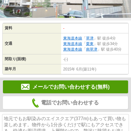
1 / 7
賃料
-
東海道本線
「
草津
」駅 徒歩4分
交通
東海道本線
「
栗東
」駅 徒歩34分
東海道本線
「
南草津
」駅 徒歩40分
間取り(面積)
-(-)
築年月
2015年 6月(築11年)
メールでお問い合わせする(無料)
電話でお問い合わせする
地元でもお馴染みのエイスクエア(377m)もあって買い物も
楽しめます。物件から1分歩くだけで駅にもアクセスでき
る。快適な周辺環境。上層階なので、贅沢に眺望をお楽し