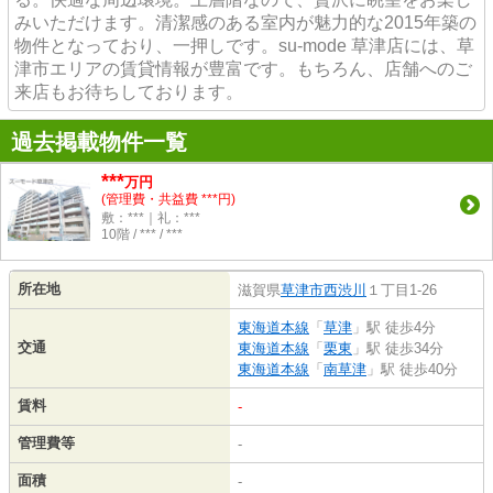
みいただけます。清潔感のある室内が魅力的な2015年築の
物件となっており、一押しです。su-mode 草津店には、草
津市エリアの賃貸情報が豊富です。もちろん、店舗へのご
来店もお待ちしております。
過去掲載物件一覧
***
万円
(管理費・共益費 ***円)
敷：***｜礼：***
10階 / *** / ***
所在地
滋賀県
草津市
西渋川
１丁目1-26
東海道本線
「
草津
」駅 徒歩4分
交通
東海道本線
「
栗東
」駅 徒歩34分
東海道本線
「
南草津
」駅 徒歩40分
賃料
-
管理費等
-
面積
-