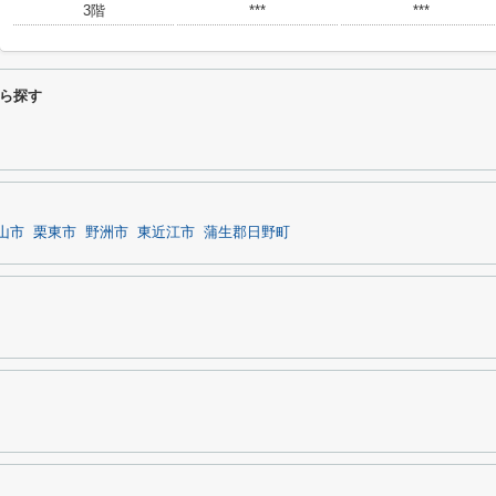
3階
***
***
ら探す
山市
栗東市
野洲市
東近江市
蒲生郡日野町