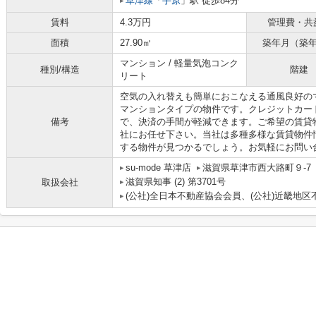
草津線
「
手原
」駅 徒歩84分
賃料
4.3万円
管理費・共
面積
27.90㎡
築年月（築
マンション / 軽量気泡コンク
種別/構造
階建
リート
空気の入れ替えも簡単におこなえる通風良好の
マンションタイプの物件です。クレジットカー
備考
で、決済の手間が軽減できます。ご希望の賃貸
社にお任せ下さい。当社は多種多様な賃貸物件
する物件が見つかるでしょう。お気軽にお問い
su-mode 草津店
滋賀県草津市西大路町９-7
滋賀県知事 (2) 第3701号
取扱会社
(公社)全日本不動産協会会員、(公社)近畿地