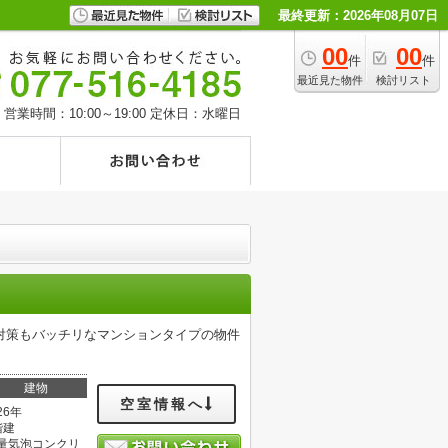
最終更新：2026年08月07日
00
00
件
件
最近見た物件
検討リスト
営業時間：10:00～19:00
定休日：水曜日
対策もバッチリなマンションタイプの物件
建物
空室情報へ
26年
階建
量気泡コンクリ