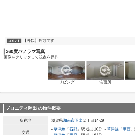
【外観】外観です
コメント
360度パノラマ写真
画像をクリックして視点を操作
リビング
洗面所
プロニティ岡出
の物件概要
所在地
滋賀県
湖南市
岡出
２丁目14-29
草津線
「
石部
」駅 徒歩16分
草津線
「
甲西
」
交通