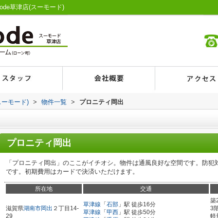
de草津店(スーモード)
スーモード)
>
物件一覧
>
プロニティ岡出
プロニティ岡出
「プロニティ岡出」のここがイチオシ。物件は通風良好な空間です。防犯
です。初期費用はカードで決済いただけます。
所在地
交通
築
草津線
「
石部
」駅 徒歩16分
滋賀県
湖南市
岡出
２丁目14-
3
草津線
「
甲西
」駅 徒歩50分
29
軽