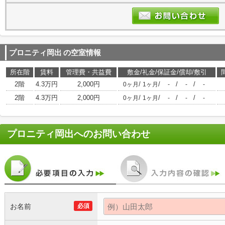
プロニティ岡出
の空室情報
所在階
賃料
管理費・共益費
敷金/礼金/保証金/償却/敷引
2階
4.3万円
2,000円
/
/
/
/
0ヶ月
1ヶ月
-
-
-
2階
4.3万円
2,000円
/
/
/
/
0ヶ月
1ヶ月
-
-
-
プロニティ岡出
へのお問い合わせ
お名前
必須