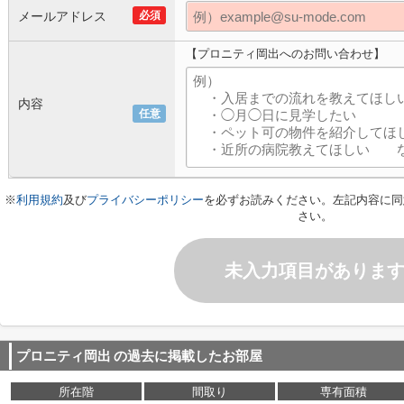
メールアドレス
必須
【プロニティ岡出へのお問い合わせ】
内容
任意
※
利用規約
及び
プライバシーポリシー
を必ずお読みください。左記内容に同
さい。
未入力項目がありま
プロニティ岡出
の過去に掲載したお部屋
所在階
間取り
専有面積