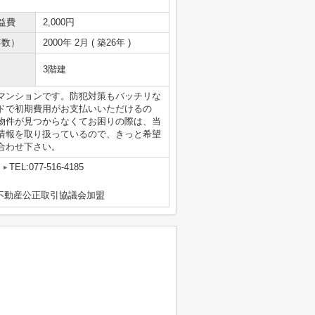
益費
2,000円
年数）
2000年 2月 ( 築26年 )
3階建
マンションです。防犯対策もバッチリな
ドで初期費用がお支払いいただけるの
物件が見つからなくてお困りの際は、当
情報を取り扱っているので、きっと希望
合わせ下さい。
TEL:077-516-4185
区不動産公正取引協議会加盟