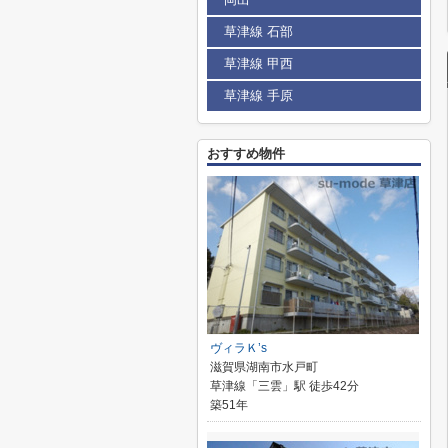
草津線 石部
草津線 甲西
草津線 手原
おすすめ物件
ヴィラＫ’s
滋賀県湖南市水戸町
草津線「三雲」駅 徒歩42分
築51年