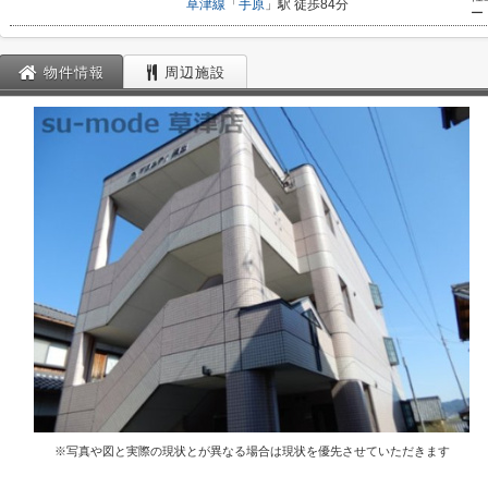
草津線
「
手原
」駅 徒歩84分
ー
物件情報
周辺施設
※写真や図と実際の現状とが異なる場合は現状を優先させていただきます