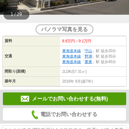
1 / 29
パノラマ写真を見る
賃料
8.8万円～9.1万円
東海道本線
「
守山
」駅 徒歩20分
交通
東海道本線
「
野洲
」駅 徒歩35分
東海道本線
「
栗東
」駅 徒歩45分
間取り(面積)
2LDK(57.31㎡)
築年月
2018年 9月(築7年)
メールでお問い合わせする(無料)
電話でお問い合わせする