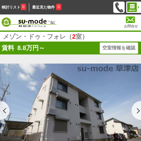
0
0
検討リスト
最近見た物件
お問合せ
メゾン・ドゥ・フォレ（
2
室）
賃料
8.8
万円～
空室情報を確認