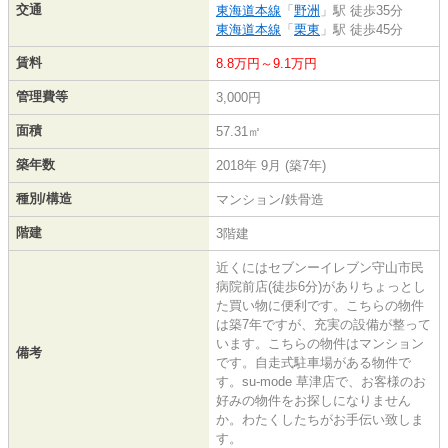
交通
東海道本線
「
野洲
」駅 徒歩35分
東海道本線
「
栗東
」駅 徒歩45分
賃料
8.8万円～9.1万円
管理費等
3,000円
面積
57.31㎡
築年数
2018年 9月 (築7年)
種別/構造
マンション/鉄骨造
階建
3階建
近くにはセブンーイレブン守山市民
病院前店(徒歩6分)がありちょっとし
た買い物に便利です。こちらの物件
は築7年ですが、充実の設備が整って
います。こちらの物件はマンション
備考
です。自走式駐車場がある物件で
す。su-mode 草津店で、お客様のお
好みの物件をお探しになりません
か。わたくしたちがお手伝い致しま
す。