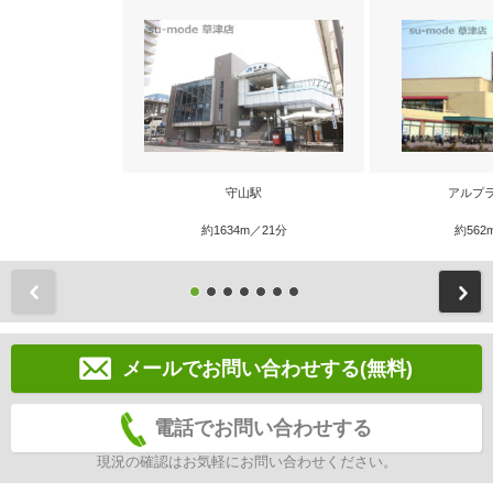
守山駅
アルプ
約1634m／21分
約562
前
メールでお問い合わせする(無料)
電話でお問い合わせする
現況の確認はお気軽にお問い合わせください。