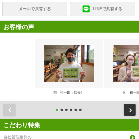
メールで共有する
LINEで共有する
お客様の声
岡 裕一郎（店長）
岡 裕一
前
こだわり特集
自社管理物件の