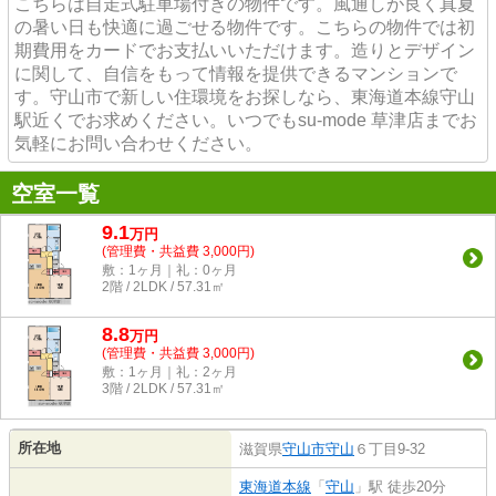
こちらは自走式駐車場付きの物件です。風通しが良く真夏
の暑い日も快適に過ごせる物件です。こちらの物件では初
期費用をカードでお支払いいただけます。造りとデザイン
に関して、自信をもって情報を提供できるマンションで
す。守山市で新しい住環境をお探しなら、東海道本線守山
駅近くでお求めください。いつでもsu-mode 草津店までお
気軽にお問い合わせください。
空室一覧
9.1
万
円
(管理費・共益費 3,000円)
敷：1ヶ月｜礼：0ヶ月
2階 / 2LDK / 57.31㎡
8.8
万
円
(管理費・共益費 3,000円)
敷：1ヶ月｜礼：2ヶ月
3階 / 2LDK / 57.31㎡
所在地
滋賀県
守山市
守山
６丁目9-32
東海道本線
「
守山
」駅 徒歩20分