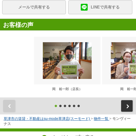
メールで共有する
LINEで共有する
お客様の声
岡 裕一郎（店長）
岡 裕一
前
草津市の賃貸・不動産はsu-mode草津店(スーモード)
>
物件一覧
>
モンヴィー
ナス