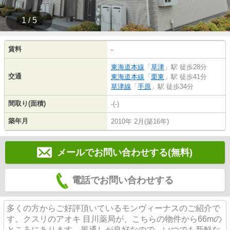
1 / 5
賃料
-
東海道本線
「
草津
」駅 徒歩28分
交通
東海道本線
「
栗東
」駅 徒歩41分
草津線
「
手原
」駅 徒歩34分
間取り(面積)
-(-)
築年月
2010年 2月(築16年)
メールでお問い合わせする(無料)
電話でお問い合わせする
多くの方からご好評頂いているモンヴィーナスのご紹介で
す。クスリのアオキ 目川薬局が、こちらの物件から66mの
ところにあります。風通しが良好なので、いつでも新鮮な