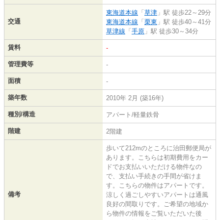
東海道本線
「
草津
」駅 徒歩22～29分
交通
東海道本線
「
栗東
」駅 徒歩40～41分
草津線
「
手原
」駅 徒歩30～34分
賃料
-
管理費等
-
面積
-
築年数
2010年 2月 (築16年)
種別/構造
アパート/軽量鉄骨
階建
2階建
歩いて212mのところに治田郵便局が
あります。こちらは初期費用をカー
ドでお支払いいただける物件なの
で、支払い手続きの手間が省けま
す。こちらの物件はアパートです。
備考
涼しく過ごしやすいアパートは通風
良好の間取りです。ご希望の地域か
ら物件の情報をご覧いただいた後