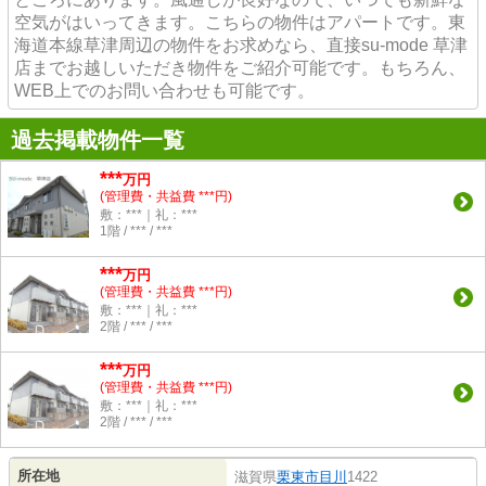
空気がはいってきます。こちらの物件はアパートです。東
海道本線草津周辺の物件をお求めなら、直接su-mode 草津
店までお越しいただき物件をご紹介可能です。もちろん、
WEB上でのお問い合わせも可能です。
過去掲載物件一覧
***
万円
(管理費・共益費 ***円)
敷：***｜礼：***
1階 / *** / ***
***
万円
(管理費・共益費 ***円)
敷：***｜礼：***
2階 / *** / ***
***
万円
(管理費・共益費 ***円)
敷：***｜礼：***
2階 / *** / ***
所在地
滋賀県
栗東市
目川
1422