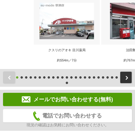
クスリのアオキ 目川薬局
治田
約554m／7分
約767
前
メールでお問い合わせする(無料)
電話でお問い合わせする
現況の確認はお気軽にお問い合わせください。