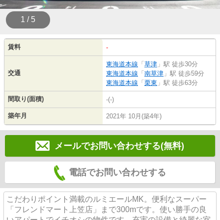
1 / 5
賃料
-
東海道本線
「
草津
」駅 徒歩30分
交通
東海道本線
「
南草津
」駅 徒歩59分
東海道本線
「
栗東
」駅 徒歩63分
間取り(面積)
-(-)
築年月
2021年 10月(築4年)
メールでお問い合わせする(無料)
電話でお問い合わせする
こだわりポイント満載のルミエールMK。便利なスーパー
「フレンドマート上笠店」まで300mです。使い勝手の良
いアパートでイチオシの物件です。充実の設備と綺麗な室