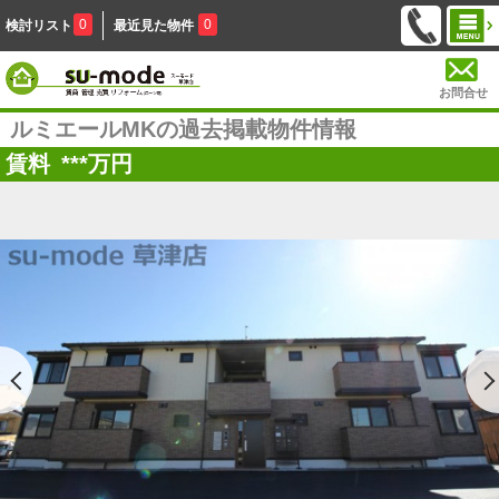
0
0
検討リスト
最近見た物件
お問合せ
ルミエールMKの過去掲載物件情報
賃料
***
万円