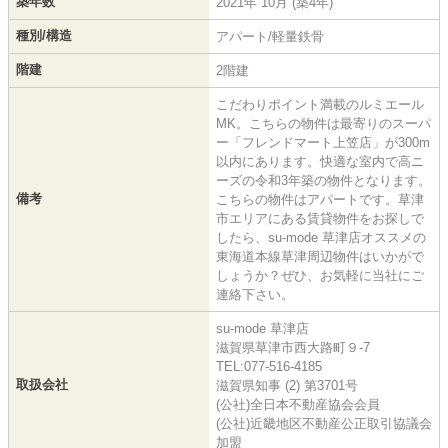
築年数
2021年 10月 (築4年)
種別/構造
アパート/軽量鉄骨
階建
2階建
こだわりポイント満載のルミエール
MK。こちらの物件は最寄りのスーパ
ー「フレンドマート上笠店」が300m
以内にあります。快適な室内で高ニ
ーズの令和3年築の物件となります。
備考
こちらの物件はアパートです。草津
市エリアにある賃貸物件をお探しで
したら、su-mode 草津店オススメの
東海道本線草津周辺物件はいかがで
しょうか？ぜひ、お気軽に当社にご
連絡下さい。
su-mode 草津店
滋賀県草津市西大路町９-7
TEL:077-516-4185
取扱会社
滋賀県知事 (2) 第3701号
(公社)全日本不動産協会会員
(公社)近畿地区不動産公正取引協議会
加盟