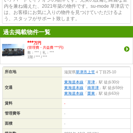
内を兼ね備えた、2021年築の物件です。su-mode 草津店で
は、お客様にお気に入りの物件を見つけていただけるよ
う、スタッフがサポート致します。
過去掲載物件一覧
***
万円
(管理費・共益費 ***円)
敷：***｜礼：***
1階 / *** / ***
所在地
滋賀県
草津市
上笠
４丁目25-10
東海道本線
「
草津
」駅 徒歩30分
交通
東海道本線
「
南草津
」駅 徒歩59分
東海道本線
「
栗東
」駅 徒歩63分
賃料
-
管理費等
-
面積
-