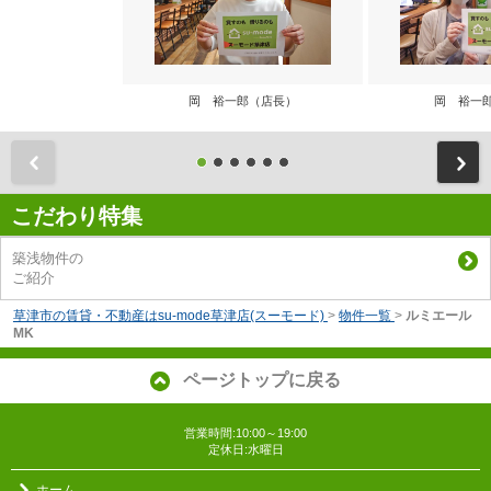
岡 裕一郎（店長）
岡 裕一
前
こだわり特集
築浅物件の
ご紹介
草津市の賃貸・不動産はsu-mode草津店(スーモード)
>
物件一覧
>
ルミエール
MK
ページトップに戻る
営業時間:10:00～19:00
定休日:水曜日
ホーム