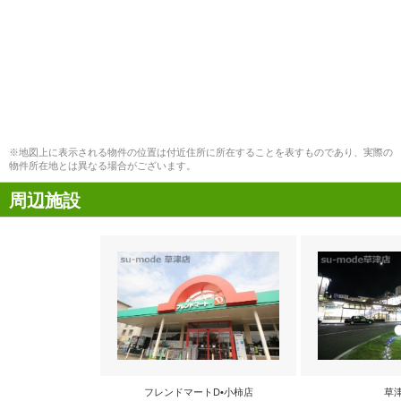
※地図上に表示される物件の位置は付近住所に所在することを表すものであり、実際の
物件所在地とは異なる場合がございます。
周辺施設
フレンドマートD•小柿店
草