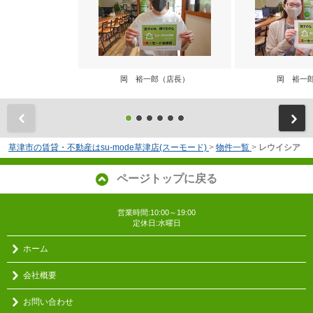
岡 裕一郎（店長）
岡 裕一
前
草津市の賃貸・不動産はsu-mode草津店(スーモード)
>
物件一覧
>
レウイシア
ページトップに戻る
営業時間:10:00～19:00
定休日:水曜日
ホーム
会社概要
お問い合わせ