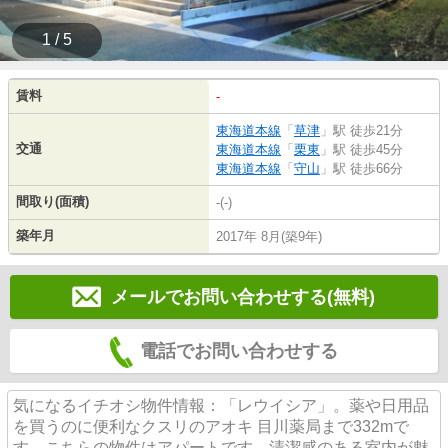
1 / 5
賃料
-
東海道本線
「
草津
」駅 徒歩21分
交通
東海道本線
「
栗東
」駅 徒歩45分
東海道本線
「
守山
」駅 徒歩66分
間取り(面積)
-(-)
築年月
2017年 8月(築9年)
メールでお問い合わせする(無料)
電話でお問い合わせする
気になるイチオシ物件情報：「レウイシア」。薬や日用品
を買うのに便利なクスリのアオキ 目川薬局まで332mで
す。こちらの物件はアパートです。清潔感のある室内が魅