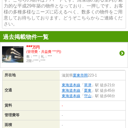
力的な平成29年築の物件となっており、一押しです。お客
様の多種多様なニーズに応えるべく、数多くの物件をご用
意してお待ちしております。どうぞこちらからご連絡くだ
さい。
過去掲載物件一覧
***
万円
(管理費・共益費 ***円)
敷：***｜礼：***
2階 / *** / ***
所在地
滋賀県
栗東市
岡
223-1
東海道本線
「
草津
」駅 徒歩21分
交通
東海道本線
「
栗東
」駅 徒歩45分
東海道本線
「
守山
」駅 徒歩66分
賃料
-
管理費等
-
面積
-