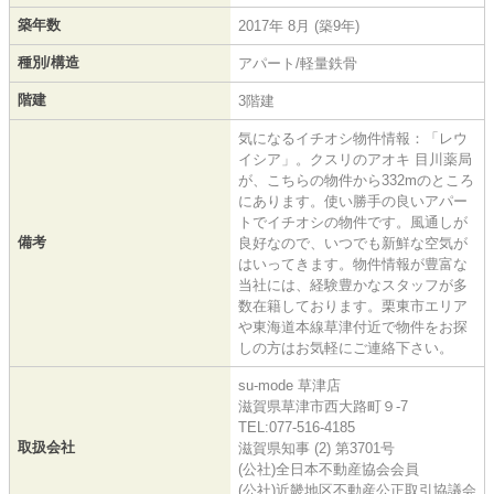
築年数
2017年 8月 (築9年)
種別/構造
アパート/軽量鉄骨
階建
3階建
気になるイチオシ物件情報：「レウ
イシア」。クスリのアオキ 目川薬局
が、こちらの物件から332mのところ
にあります。使い勝手の良いアパー
トでイチオシの物件です。風通しが
備考
良好なので、いつでも新鮮な空気が
はいってきます。物件情報が豊富な
当社には、経験豊かなスタッフが多
数在籍しております。栗東市エリア
や東海道本線草津付近で物件をお探
しの方はお気軽にご連絡下さい。
su-mode 草津店
滋賀県草津市西大路町９-7
TEL:077-516-4185
取扱会社
滋賀県知事 (2) 第3701号
(公社)全日本不動産協会会員
(公社)近畿地区不動産公正取引協議会