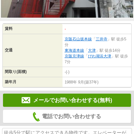
賃料
-
京阪石山坂本線
「
三井寺
」駅 徒歩5
分
交通
東海道本線
「
大津
」駅 徒歩14分
京阪京津線
「
びわ湖浜大津
」駅 徒歩
7分
間取り(面積)
-(-)
築年月
1988年 9月(築37年)
メールでお問い合わせする(無料)
電話でお問い合わせする
徒歩5分で駅にアクセスできる物件です。エレベーターが