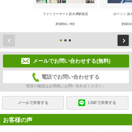
ファミリーマート浜大津駅前店
ローソン 浜
約565m／8分
約601
前
メールでお問い合わせする(無料)
電話でお問い合わせする
現況の確認はお気軽にお問い合わせください。
メールで共有する
LINEで共有する
お客様の声