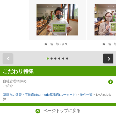
岡 裕一郎（店長）
岡 裕一
前
こだわり特集
自社管理物件の
ご紹介
草津市の賃貸・不動産はsu-mode草津店(スーモード)
>
物件一覧
>
レジェル大
津
ページトップに戻る