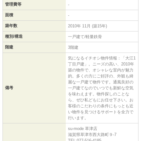
管理費等
-
面積
-
築年数
2010年 11月 (築15年)
種別/構造
一戸建て/軽量鉄骨
階建
3階建
気になるイチオシ物件情報：「大江1
丁目戸建」。ニーズの高い、2010年
築の物件で、オシャレな室内が魅力
的。多くの方にご好評の、外観も綺
麗な一戸建て物件です。通風良好の
備考
一戸建てなのでいつでも新鮮な空気
を味わえます。物件探しのことな
ら、ぜひ私どもにお任せ下さい。お
客様のこだわりの条件にもっとも近
い物件を見つけるサポートを全力で
行います。
su-mode 草津店
滋賀県草津市西大路町９-7
TEL:077-516-4185