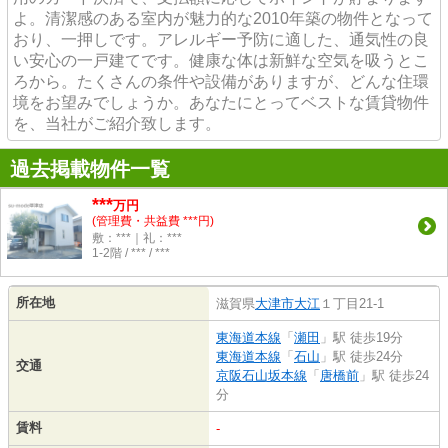
よ。清潔感のある室内が魅力的な2010年築の物件となって
おり、一押しです。アレルギー予防に適した、通気性の良
い安心の一戸建てです。健康な体は新鮮な空気を吸うとこ
ろから。たくさんの条件や設備がありますが、どんな住環
境をお望みでしょうか。あなたにとってベストな賃貸物件
を、当社がご紹介致します。
過去掲載物件一覧
***
万円
(管理費・共益費 ***円)
敷：***｜礼：***
1-2階 / *** / ***
所在地
滋賀県
大津市
大江
１丁目21-1
東海道本線
「
瀬田
」駅 徒歩19分
東海道本線
「
石山
」駅 徒歩24分
交通
京阪石山坂本線
「
唐橋前
」駅 徒歩24
分
賃料
-