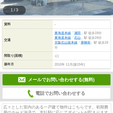
1 / 3
賃料
-
東海道本線
「
瀬田
」駅 徒歩19分
東海道本線
「
石山
」駅 徒歩24分
交通
京阪石山坂本線
「
唐橋前
」駅 徒歩24
分
間取り(面積)
-(-)
築年月
2010年 11月(築15年)
メールでお問い合わせする(無料)
電話でお問い合わせする
広々とした室内のある一戸建て物件はこちらです。初期費
用のカード決済で、支払額に応じてポイントが貯まります