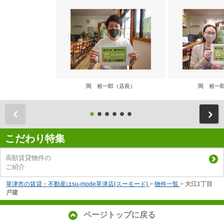
岡 裕一郎（店長）
岡 裕一
前
こだわり特集
高額賃貸物件の
ご紹介
草津市の賃貸・不動産はsu-mode草津店(スーモード)
>
物件一覧
>
大江1丁目
戸建
ページトップに戻る