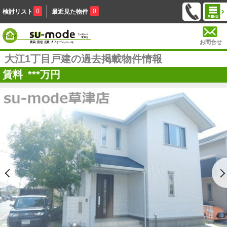
0
0
検討リスト
最近見た物件
お問合せ
大江1丁目戸建の過去掲載物件情報
賃料
***
万円