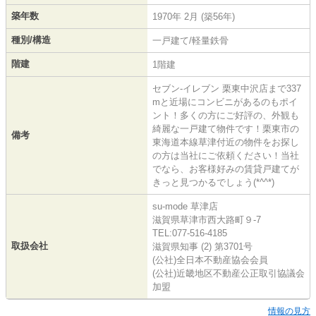
築年数
1970年 2月 (築56年)
種別/構造
一戸建て/軽量鉄骨
階建
1階建
セブン-イレブン 栗東中沢店まで337
mと近場にコンビニがあるのもポイ
ント！多くの方にご好評の、外観も
綺麗な一戸建て物件です！栗東市の
備考
東海道本線草津付近の物件をお探し
の方は当社にご依頼ください！当社
でなら、お客様好みの賃貸戸建てが
きっと見つかるでしょう(*^^*)
su-mode 草津店
滋賀県草津市西大路町９-7
TEL:077-516-4185
取扱会社
滋賀県知事 (2) 第3701号
(公社)全日本不動産協会会員
(公社)近畿地区不動産公正取引協議会
加盟
情報の見方