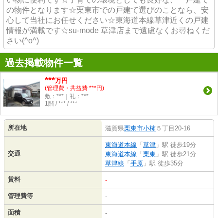
の物件となります☆栗東市での戸建て選びのことなら、安
心して当社にお任せください☆東海道本線草津近くの戸建
情報が満載です☆su-mode 草津店まで遠慮なくお尋ねくだ
さい(^o^)
過去掲載物件一覧
***
万円
(管理費・共益費 ***円)
敷：***｜礼：***
1階 / *** / ***
所在地
滋賀県
栗東市
小柿
５丁目20-16
東海道本線
「
草津
」駅 徒歩19分
交通
東海道本線
「
栗東
」駅 徒歩21分
草津線
「
手原
」駅 徒歩35分
賃料
-
管理費等
-
面積
-