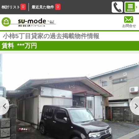
0
0
検討リスト
最近見た物件
お問合せ
小柿5丁目貸家の過去掲載物件情報
賃料
***
万円