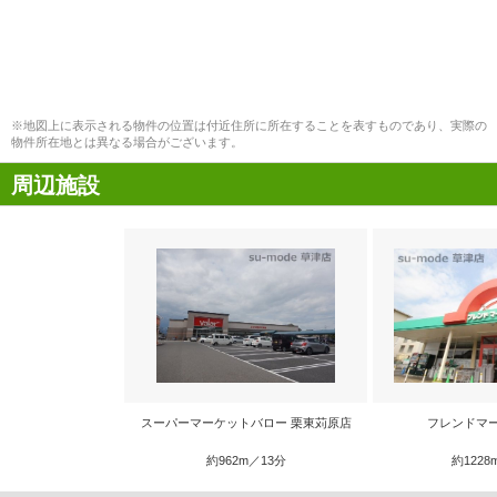
※地図上に表示される物件の位置は付近住所に所在することを表すものであり、実際の
物件所在地とは異なる場合がございます。
周辺施設
スーパーマーケットバロー 栗東苅原店
フレンドマー
約962m／13分
約1228