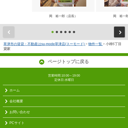
岡 裕一郎（店長）
岡 裕一
前
草津市の賃貸・不動産はsu-mode草津店(スーモード)
>
物件一覧
>
小柿5丁目
貸家
ページトップに戻る
営業時間:10:00～19:00
定休日:水曜日
ホーム
会社概要
お問い合わせ
PCサイト