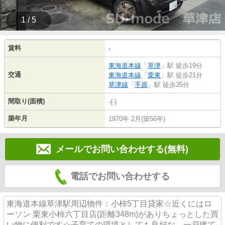
1 / 5
賃料
-
東海道本線
「
草津
」駅 徒歩19分
交通
東海道本線
「
栗東
」駅 徒歩21分
草津線
「
手原
」駅 徒歩35分
間取り(面積)
-(-)
築年月
1970年 2月(築56年)
メールでお問い合わせする(無料)
電話でお問い合わせする
東海道本線草津駅周辺物件：小柿5丁目貸家☆近くにはロ
ーソン 栗東小柿六丁目店(距離348m)がありちょっとした買
い物に便利です☆子育ての環境としても良好な、一戸建て