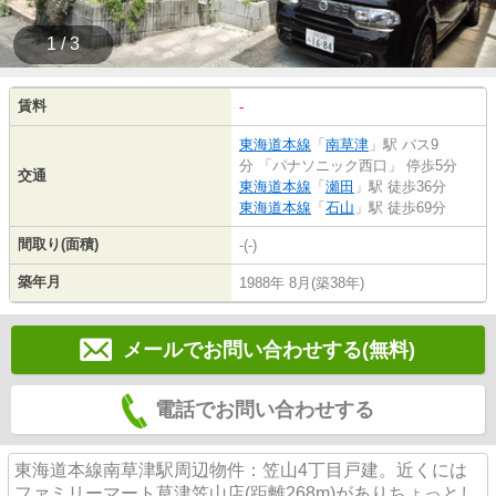
1 / 3
賃料
-
東海道本線
「
南草津
」駅 バス9
分 「パナソニック西口」 停歩5分
交通
東海道本線
「
瀬田
」駅 徒歩36分
東海道本線
「
石山
」駅 徒歩69分
間取り(面積)
-(-)
築年月
1988年 8月(築38年)
メールでお問い合わせする(無料)
電話でお問い合わせする
東海道本線南草津駅周辺物件：笠山4丁目戸建。近くには
ファミリーマート草津笠山店(距離268m)がありちょっとし