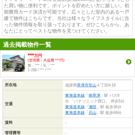
た買い物に便利です。ポイントを貯めたい方に嬉しい。初
期費用カード決済が可能です。広々とした室内のある一戸
建て物件はこちらです。当社は様々なライフスタイルに合
った物件情報を取り扱っております。ぜひこちらから、あ
なたにとってベストな物件を見つけてください。
過去掲載物件一覧
***
万円
(管理費・共益費 ***円)
敷：***｜礼：***
1-2階 / *** / ***
所在地
滋賀県
草津市
笠山
４丁目9-18
東海道本線
「
南草津
」駅 バス9
分 「パナソニック西口」 停歩5分
交通
東海道本線
「
瀬田
」駅 徒歩36分
東海道本線
「
石山
」駅 徒歩69分
賃料
-
管理費等
-