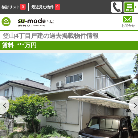
0
0
検討リスト
最近見た物件
お問合せ
笠山4丁目戸建の過去掲載物件情報
賃料
***
万円