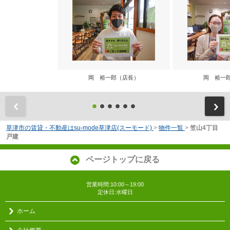
岡 裕一郎（店長）
岡 裕一
前
草津市の賃貸・不動産はsu-mode草津店(スーモード)
>
物件一覧
>
笠山4丁目
戸建
ページトップに戻る
営業時間:10:00～19:00
定休日:水曜日
ホーム