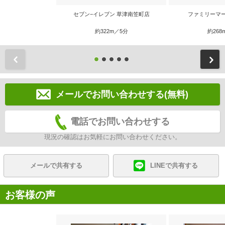
セブン−イレブン 草津南笠町店
ファミリーマ
約322m／5分
約268
前
メールでお問い合わせする(無料)
電話でお問い合わせする
現況の確認はお気軽にお問い合わせください。
メールで共有する
LINEで共有する
お客様の声