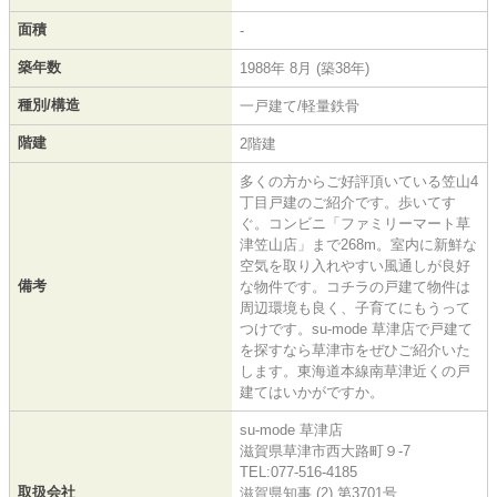
面積
-
築年数
1988年 8月 (築38年)
種別/構造
一戸建て/軽量鉄骨
階建
2階建
多くの方からご好評頂いている笠山4
丁目戸建のご紹介です。歩いてす
ぐ。コンビニ「ファミリーマート草
津笠山店」まで268m。室内に新鮮な
空気を取り入れやすい風通しが良好
備考
な物件です。コチラの戸建て物件は
周辺環境も良く、子育てにもうって
つけです。su-mode 草津店で戸建て
を探すなら草津市をぜひご紹介いた
します。東海道本線南草津近くの戸
建てはいかがですか。
su-mode 草津店
滋賀県草津市西大路町９-7
TEL:077-516-4185
取扱会社
滋賀県知事 (2) 第3701号