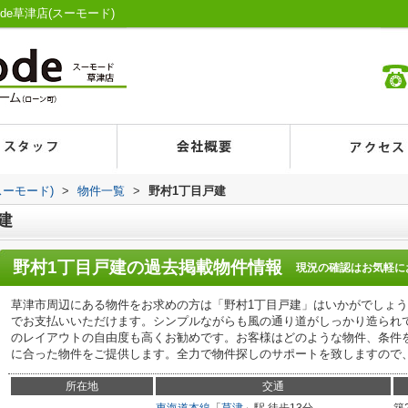
de草津店(スーモード)
スーモード)
>
物件一覧
>
野村1丁目戸建
建
野村1丁目戸建
の過去掲載物件情報
現況の確認はお気軽に
草津市周辺にある物件をお求めの方は「野村1丁目戸建」はいかがでしょ
でお支払いいただけます。シンプルながらも風の通り道がしっかり造られ
のレイアウトの自由度も高くお勧めです。お客様はどのような物件、条件
に合った物件をご提供します。全力で物件探しのサポートを致しますので
所在地
交通