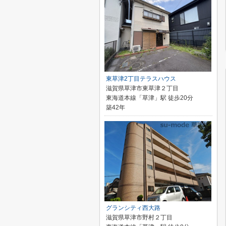
東草津2丁目テラスハウス
滋賀県草津市東草津２丁目
東海道本線「草津」駅 徒歩20分
築42年
グランシティ西大路
滋賀県草津市野村２丁目