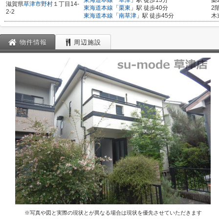
東海道本線
「
草津
」駅 徒歩13分
築
滋賀県
草津市
野村
１丁目14-
東海道本線
「
栗東
」駅 徒歩40分
2
2-2
東海道本線
「
南草津
」駅 徒歩45分
木
物件情報
周辺施設
※写真や図と実際の現状とが異なる場合は現状を優先させていただきます