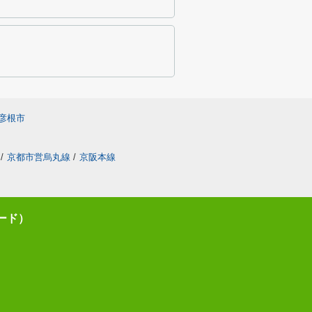
彦根市
/
京都市営烏丸線
/
京阪本線
モード）