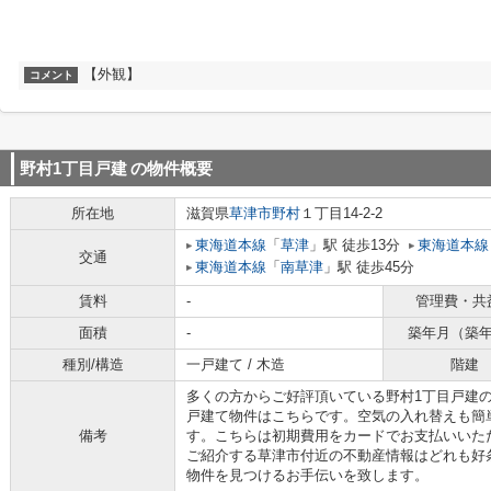
【外観】
コメント
野村1丁目戸建
の物件概要
所在地
滋賀県
草津市
野村
１丁目14-2-2
東海道本線
「
草津
」駅 徒歩13分
東海道本線
交通
東海道本線
「
南草津
」駅 徒歩45分
賃料
-
管理費・共
面積
-
築年月（築
種別/構造
一戸建て / 木造
階建
多くの方からご好評頂いている野村1丁目戸建
戸建て物件はこちらです。空気の入れ替えも簡
備考
す。こちらは初期費用をカードでお支払いいただけ
ご紹介する草津市付近の不動産情報はどれも好
物件を見つけるお手伝いを致します。