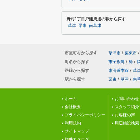
野村1丁目戸建周辺の駅から探す
草津
栗東
南草津
市区町村から探す
草津市
/
栗東市
/
町名から探す
市子殿町
/
綣
/
路線から探す
東海道本線
/
草
駅から探す
栗東
/
草津
/
南
ホーム
お問い合わせ
会社概要
スタッフ紹介
プライバシーポリシー
お客様の声
利用規約
周辺施設検索
サイトマップ
物件カタログ