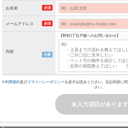
お名前
必須
メールアドレス
必須
【野村1丁目戸建へのお問い合わせ】
内容
任意
※
利用規約
及び
プライバシーポリシー
を必ずお読みください。左記内容に同
さい。
未入力項目がありま