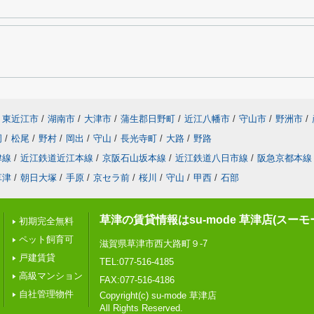
東近江市
/
湖南市
/
大津市
/
蒲生郡日野町
/
近江八幡市
/
守山市
/
野洲市
/
岡
/
松尾
/
野村
/
岡出
/
守山
/
長光寺町
/
大路
/
野路
津線
/
近江鉄道近江本線
/
京阪石山坂本線
/
近江鉄道八日市線
/
阪急京都本線
草津
/
朝日大塚
/
手原
/
京セラ前
/
桜川
/
守山
/
甲西
/
石部
草津の賃貸情報はsu-mode 草津店(スー
初期完全無料
ペット飼育可
滋賀県草津市西大路町９-7
戸建賃貸
TEL:077-516-4185
高級マンション
FAX:077-516-4186
自社管理物件
Copyright(c) su-mode 草津店
All Rights Reserved.