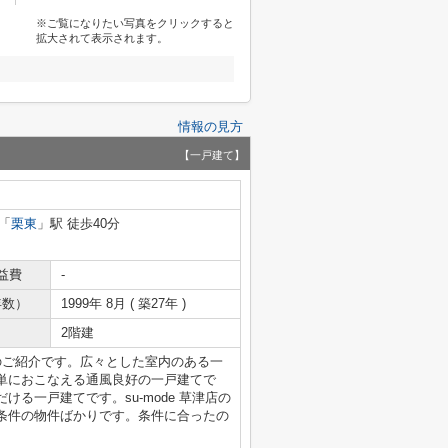
※ご覧になりたい写真をクリックすると
拡大されて表示されます。
情報の見方
【一戸建て】
「
栗東
」駅 徒歩40分
益費
-
年数）
1999年 8月 ( 築27年 )
2階建
のご紹介です。広々とした室内のある一
単におこなえる通風良好の一戸建てで
る一戸建てです。su-mode 草津店の
条件の物件ばかりです。条件に合ったの