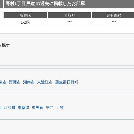
野村1丁目戸建
の過去に掲載したお部屋
所在階
間取り
専有面積
1-2階
***
***
ら探す
東市
野洲市
湖南市
東近江市
蒲生郡日野町
町
西渋川
東草津
東矢倉
平井
上笠