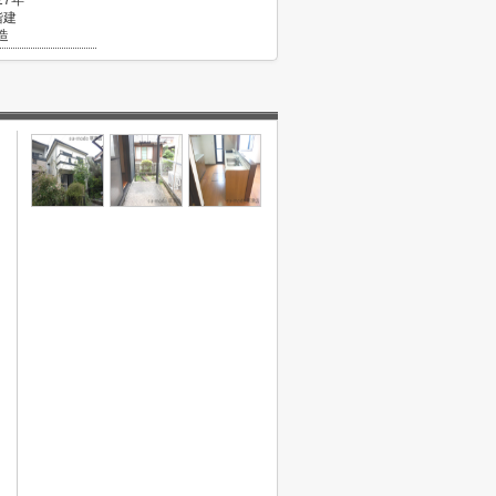
27年
階建
造