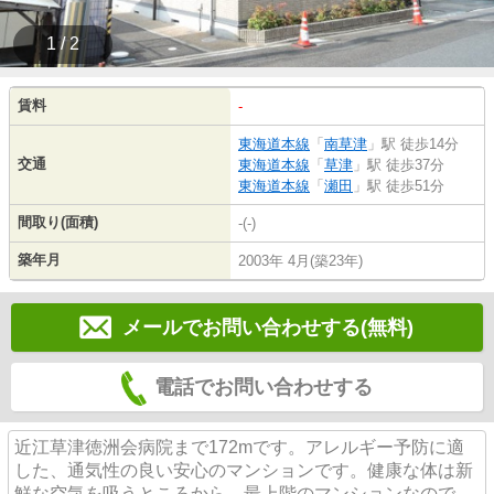
1 / 2
賃料
-
東海道本線
「
南草津
」駅 徒歩14分
交通
東海道本線
「
草津
」駅 徒歩37分
東海道本線
「
瀬田
」駅 徒歩51分
間取り(面積)
-(-)
築年月
2003年 4月(築23年)
メールでお問い合わせする(無料)
電話でお問い合わせする
近江草津徳洲会病院まで172mです。アレルギー予防に適
した、通気性の良い安心のマンションです。健康な体は新
鮮な空気を吸うところから。最上階のマンションなので、