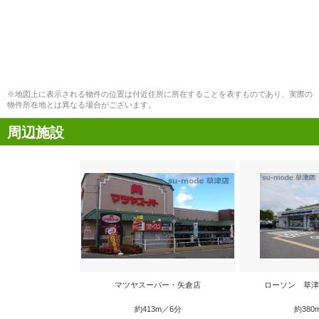
※地図上に表示される物件の位置は付近住所に所在することを表すものであり、実際の
物件所在地とは異なる場合がございます。
周辺施設
マツヤスーパー・矢倉店
ローソン 草津
約413m／6分
約380