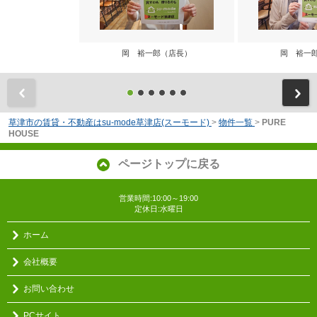
岡 裕一郎（店長）
岡 裕一
前
草津市の賃貸・不動産はsu-mode草津店(スーモード)
>
物件一覧
>
PURE
HOUSE
ページトップに戻る
営業時間:10:00～19:00
定休日:水曜日
ホーム
会社概要
お問い合わせ
PCサイト