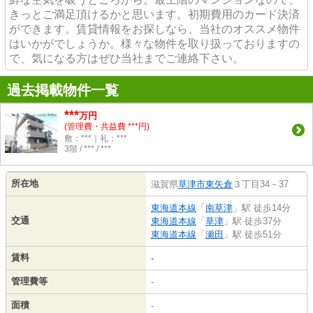
きっとご満足頂けるかと思います。初期費用のカード決済
ができます。賃貸情報をお探しなら、当社のオススメ物件
はいかがでしょうか。様々な物件を取り扱っておりますの
で、気になる方はぜひ当社までご連絡下さい。
過去掲載物件一覧
***
万円
(管理費・共益費 ***円)
敷：***｜礼：***
3階 / *** / ***
所在地
滋賀県
草津市
東矢倉
３丁目34－37
東海道本線
「
南草津
」駅 徒歩14分
交通
東海道本線
「
草津
」駅 徒歩37分
東海道本線
「
瀬田
」駅 徒歩51分
賃料
-
管理費等
-
面積
-