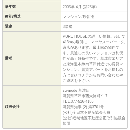
築年数
2003年 4月 (築23年)
種別/構造
マンション/鉄骨造
階建
3階建
PURE HOUSEの詳しい情報。歩いて
413mの場所に、マツヤスーパー・矢
倉店があります。最上階の物件で
す。風通しの良いマンションは利便
備考
性が高く好条件です。草津市エリア
と東海道本線南草津付近での賃貸マ
ンション、賃貸アパートをお探しの
方はぜひコチラからお問い合わせや
ご連絡を下さい。
su-mode 草津店
滋賀県草津市西大路町９-7
TEL:077-516-4185
取扱会社
滋賀県知事 (2) 第3701号
(公社)全日本不動産協会会員
(公社)近畿地区不動産公正取引協議会
加盟